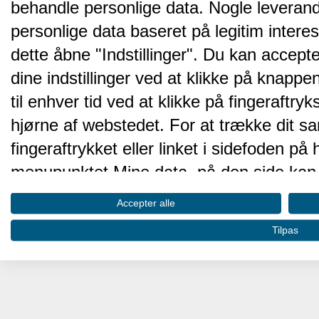
behandle personlige data. Nogle leveran
personlige data baseret på legitim intere
dette åbne "Indstillinger". Du kan accepte
dine indstillinger ved at klikke på knappen 
til enhver tid ved at klikke på fingeraftr
hjørne af webstedet. For at trække dit sa
fingeraftrykket eller linket i sidefoden p
menupunktet Mine data, på den side kan 
Disse valg vil blive signaleret til vores pa
Accepter alle
browserdata.
Tilpas
Vi og vores partnere behandler d
hjemmesidens ydeevne og gøre 
Opbevare og/eller tilgå oplysninger på 