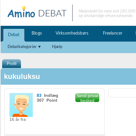
DEBAT
Mødestedet for mere end 280.000 
og selvstændige erhvervsdrivende.
Blogs
Virksomhedsbørs
Freelancer
Debat
Debatkategorier
Hjælp
Profil
kukuluksu
83
Indlæg
Send privat
307 Point
besked
16 år fra