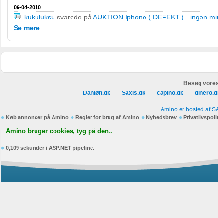
06-04-2010
kukuluksu
svarede på
AUKTION Iphone ( DEFEKT ) - ingen min
Se mere
Besøg vores
Danløn.dk
Saxis.dk
capino.dk
dinero.d
Amino er hosted af S
Køb annoncer på Amino
Regler for brug af Amino
Nyhedsbrev
Privatlivspoli
Amino bruger cookies, tyg på den..
0,109 sekunder i ASP.NET pipeline.