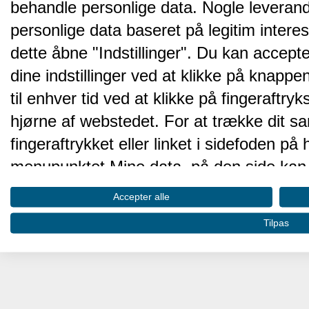
behandle personlige data. Nogle leveran
personlige data baseret på legitim intere
dette åbne "Indstillinger". Du kan accepte
dine indstillinger ved at klikke på knappen 
til enhver tid ved at klikke på fingeraftr
hjørne af webstedet. For at trække dit sa
fingeraftrykket eller linket i sidefoden p
menupunktet Mine data, på den side kan 
Disse valg vil blive signaleret til vores pa
Accepter alle
browserdata.
Tilpas
Vi og vores partnere behandler d
hjemmesidens ydeevne og gøre 
Opbevare og/eller tilgå oplysninger på 