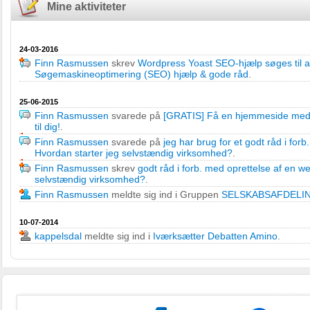
Mine aktiviteter
24-03-2016
Finn Rasmussen
skrev
Wordpress Yoast SEO-hjælp søges til at 
Søgemaskineoptimering (SEO) hjælp & gode råd
.
25-06-2015
Finn Rasmussen
svarede på
[GRATIS] Få en hjemmeside med 1
til dig!
.
Finn Rasmussen
svarede på
jeg har brug for et godt råd i fo
Hvordan starter jeg selvstændig virksomhed?
.
Finn Rasmussen
skrev
godt råd i forb. med oprettelse af en 
selvstændig virksomhed?
.
Finn Rasmussen
meldte sig ind i Gruppen
SELSKABSAFDELI
10-07-2014
kappelsdal
meldte sig ind i
Iværksætter Debatten Amino
.