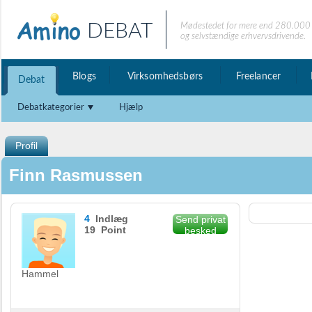
DEBAT
Mødestedet for mere end 280.000 
og selvstændige erhvervsdrivende.
Blogs
Virksomhedsbørs
Freelancer
Debat
Debatkategorier
Hjælp
Profil
Finn Rasmussen
4
Indlæg
Send privat
19 Point
besked
Hammel