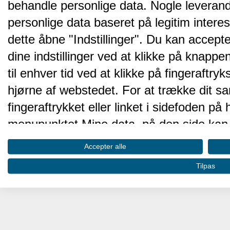
behandle personlige data. Nogle leveran
personlige data baseret på legitim intere
dette åbne "Indstillinger". Du kan accepte
dine indstillinger ved at klikke på knappen 
til enhver tid ved at klikke på fingeraftr
hjørne af webstedet. For at trække dit sa
fingeraftrykket eller linket i sidefoden p
menupunktet Mine data, på den side kan 
Disse valg vil blive signaleret til vores pa
Accepter alle
browserdata.
Tilpas
Vi og vores partnere behandler d
hjemmesidens ydeevne og gøre 
Opbevare og/eller tilgå oplysninger på 