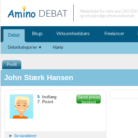
DEBAT
Mødestedet for mere end 280.000 
og selvstændige erhvervsdrivende.
Blogs
Virksomhedsbørs
Freelancer
Debat
Debatkategorier
Hjælp
Profil
John Stærk Hansen
5
Indlæg
Send privat
7 Point
besked
Se karakterer