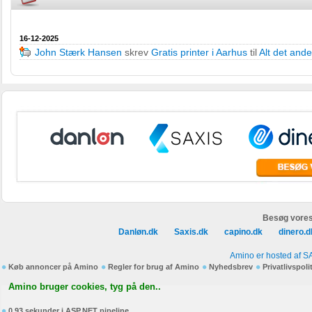
16-12-2025
John Stærk Hansen
skrev
Gratis printer i Aarhus
til
Alt det and
Besøg vores
Danløn.dk
Saxis.dk
capino.dk
dinero.d
Amino er hosted af S
Køb annoncer på Amino
Regler for brug af Amino
Nyhedsbrev
Privatlivspoli
Amino bruger cookies, tyg på den..
0,93 sekunder i ASP.NET pipeline.