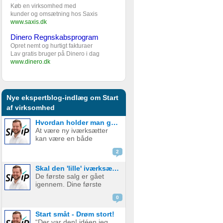
Køb en virksomhed med
kunder og omsætning hos Saxis
www.saxis.dk
Dinero Regnskabsprogram
Opret nemt og hurtigt fakturaer
Lav gratis bruger på Dinero i dag
www.dinero.dk
Nye ekspertblog-indlæg om Start
af virksomhed
Hvordan holder man gejsten oppe som ny iværksætter?
At være ny iværksætter
kan være en både
spændende og
2
udfordrende rejse. Den
frihed og kreativitet, som
Skal den 'lille' iværksætter bruge penge på digital marketing?
følger med at starte egen
De første salg er gået
virksomhed, er det som
igennem. Dine første
mange jagter, men
kunder er glade og
samtidig er der også
0
tilfredse. Det virker virkelig
mange bar...
som om, at der er en
Start småt - Drøm stort!
plads, og et marked for dit
“Der var den! idéen jeg