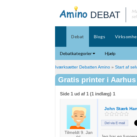
Mø
DEBAT
se
Debat
Blogs
Virksomhe
Debatkategorier
Hjælp
Iværksætter Debatten Amino
»
Start af se
Gratis printer i Aarhus
Side 1 ud af 1 (1 indlæg)
1
John Stærk Ha
Del via E-mail
Tilmeldt 9. Jan
Jeg har en fungere