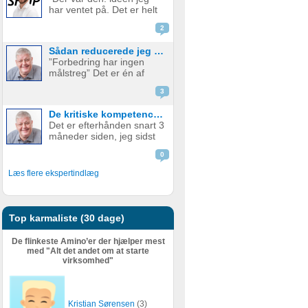
produkt. Men hvornår skal
har ventet på. Det er helt
man så tage springet og
genialt. Det er det her, jeg
begynde...
2
skal. Hvem vil IKKE betale
penge for det her?” Sådan
Sådan reducerede jeg min ugentlige arbejdstid med +20 timer og tjente samtidig mange flere penge.
er mange gode
”Forbedring har ingen
iværksætterhistorier
målstreg” Det er én af
startet og med god grund.
mine personlige værdier.
Hele e...
3
Jeg er efterhånden blevet
69 år. (I øvrigt en herlig
De kritiske kompetencer til forudsigelig, langtidsholdbar profitabel vækst – og samtidig mindre arbejde - Del 1
alder). Og selvom jeg
Det er efterhånden snart 3
efterhånden har levet
måneder siden, jeg sidst
iværksætterlivet i snart 50
skrev et blogindlæg på
år. J...
0
Amino. Mine seneste
blogindlæg har handlet
Læs flere ekspertindlæg
om mine refleksioner om
dyb og langsom tænkning.
Mit sidste blogindlæg
havde overs...
Top karmaliste (30 dage)
De flinkeste Amino’er der hjælper mest
med "Alt det andet om at starte
virksomhed"
Kristian Sørensen
(3)