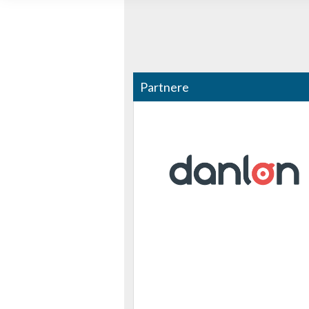
Bruge profiler til at vælge tilpasset indhold
Måle annonceringseffektivitet
Måle indholdseffektivitet
Partnere
Forstå målgrupper gennem statistikker eller kombinationer af 
kilder
Udvikle og forbedre tjenester
Bruge begrænsede oplysninger til at vælge indhold
IAB Special Features:
Bruge præcise geografiske placeringsoplysninger
Identificere enheder baseret på aktivt anmodede oplysninger
Ikke-IAB-behandlingsformål:
Nødvendig