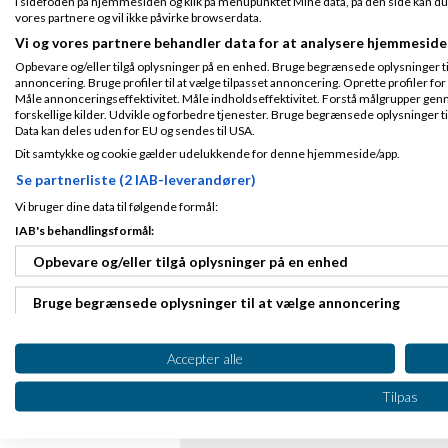
i sidefoden på hjemmesiden og klik på menupunktet Mine data, på den side kan du træ
Invester selv din pensionsops
vores partnere og vil ikke påvirke browserdata.
af
Nyeste indlæg
Bettina Gjørding
Vi og vores partnere behandler data for at analysere hjemmeside
Dele-butik koncept
Opbevare og/eller tilgå oplysninger på en enhed. Bruge begrænsede oplysninger til 
af
,
den 11-1
Nyeste indlæg
katiedd
annoncering. Bruge profiler til at vælge tilpasset annoncering. Oprette profiler for a
Måle annonceringseffektivitet. Måle indholdseffektivitet. Forstå målgrupper genn
Microsoft VS Google
forskellige kilder. Udvikle og forbedre tjenester. Bruge begrænsede oplysninger ti
af
Nyeste indlæg
Lui_Niels Nissen
Data kan deles uden for EU og sendes til USA.
Import og eksport af tekstiler:
Dit samtykke og cookie gælder udelukkende for denne hjemmeside/app.
af
,
den 31-0
Nyeste indlæg
marsM
Se partnerliste (2 IAB-leverandører)
Gennemgang af Vibecode Proj
Vi bruger dine data til følgende formål:
af
,
den 2
Nyeste indlæg
Sofie4449
IAB's behandlingsformål:
Fordele ved at drive et dansk 
af
,
den
Nyeste indlæg
Henrik 1975
Opbevare og/eller tilgå oplysninger på en enhed
Bruge begrænsede oplysninger til at vælge annoncering
Oprette profiler til tilpasset annoncering
Accepter alle
Bruge profiler til at vælge tilpasset annoncering
Tilpas
Oprette profiler for at tilpasse indhold