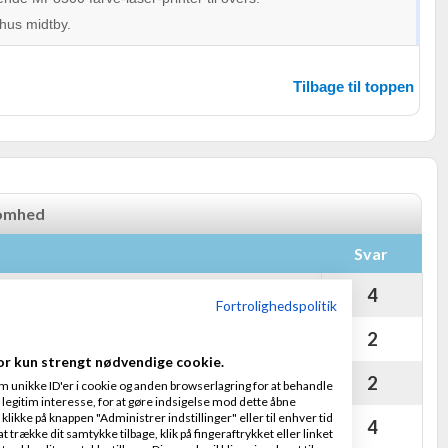
hus midtby.
Tilbage til toppen
somhed
Svar
kke i deres fælde!!!!!
4
06-08-2025 kl. 14:10
Fortrolighedspolitik
2
n 21-05-2026 kl. 16:06
or kun strengt nødvendige cookie.
omhed, hvis jeg bor fast i udlandet?
2
m unikke ID'er i cookie og anden browserlagring for at behandle
-06-2026 kl. 15:56
legitim interesse, for at gøre indsigelse mod dette åbne
 klikke på knappen "Administrer indstillinger" eller til enhver tid
holdingselskab
4
 trække dit samtykke tilbage, klik på fingeraftrykket eller linket
05-05-2026 kl. 20:40