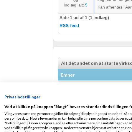
06
Indlæg ialt:
5
Kan afhentes i Aar
Side 1 ud af 1 (1 indlæg)
RSS-feed
Alt det andet om at starte virk
Emner
Relatel mobilselskabet - Fald i
af
,
den 
Nyeste indlæg
Cosmocph
Privatindstillinger
Hvem har ApS til salg
af
,
de
Nyeste indlæg
AllRoundMan
Ved at klikke på knappen "Nægt" bevares standardindstillingen f
Kan jeg oprette en dansk virks
Vi og vores partnere gemmer og/eller får adgang til oplysninger på en enhed, såso
af
,
den 26
Nyeste indlæg
PernilleL
personlige data. Nogle leverandører kan behandle dine personlige data baseret på 
"Indstillinger". Du kan acceptere, afvise eller administrere dine indstillinger ved at
Lukning af ApS med gæld og 
ved at klikke på fingeraftryksknappen i nederste venstre hjørne af webstedet. For at
af
,
den 
Nyeste indlæg
Herman-60