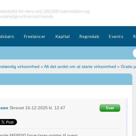
destedet for mere end 280.000 iværksættere og
lvstændige erhvervsdrivende.
dsbørs
Freelancer
Kapital
Regnskab
Events
R
lvstændig virksomhed
»
Alt det andet om at starte virksomhed
»
Gratis p
nsen
Skrevet
16-12-2025
kl. 12:47
Svar
nde MF8500 farve-laser-printer til overs.