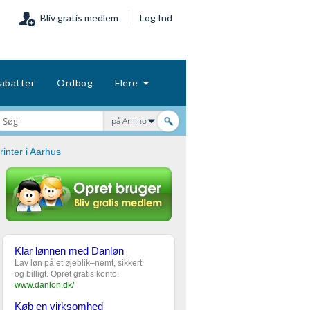
Bliv gratis medlem
Log Ind
abatter
Ordbog
Flere
på Amino
rinter i Aarhus
Klar lønnen med Danløn
Lav løn på et øjeblik–nemt, sikkert
og billigt. Opret gratis konto.
www.danlon.dk/
Køb en virksomhed