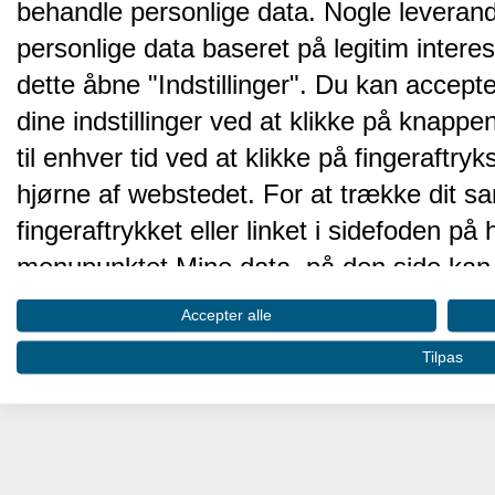
behandle personlige data. Nogle leveran
personlige data baseret på legitim intere
dette åbne "Indstillinger". Du kan accepte
dine indstillinger ved at klikke på knappen 
til enhver tid ved at klikke på fingeraftr
hjørne af webstedet. For at trække dit sa
fingeraftrykket eller linket i sidefoden p
menupunktet Mine data, på den side kan 
Disse valg vil blive signaleret til vores pa
Accepter alle
browserdata.
Tilpas
Vi og vores partnere behandler d
hjemmesidens ydeevne og gøre 
Opbevare og/eller tilgå oplysninger på 