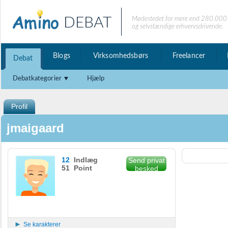
DEBAT
Mødestedet for mere end 280.000 
og selvstændige erhvervsdrivende.
Blogs
Virksomhedsbørs
Freelancer
Debat
Debatkategorier
Hjælp
Profil
jmaigaard
12
Indlæg
Send privat
51 Point
besked
Se karakterer