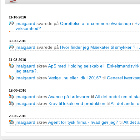
11-10-2016
jmaigaard
svarede på
Oprettelse af e-commerce/webshop
i
Hv
virksomhed?
.
30-09-2016
jmaigaard
svarede på
Hvor finder jeg Mærkater til smykker ?
i
11-08-2016
jmaigaard
skrev
ApS med Holding selskab ell. Enkeltmandsvi
jeg starte?
.
jmaigaard
skrev
Vælge .nu eller .dk i 2016?
til
Generel iværksæ
12-06-2016
jmaigaard
skrev
Avance på fødevarer
til
Alt det andet om at st
jmaigaard
skrev
Krav til lokale ved produktion
til
Alt det andet 
29-05-2016
jmaigaard
skrev
Agent for tysk firma - hvad gør jeg?
til
Alt det 