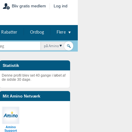
Bliv gratis medlem
Log ind
Rabatter
Ordbog
Flere
på Amino
Statistik
Denne profil blev set 40 gange i løbet af
de sidste 30 dage.
Mit Amino Netværk
Amino
Support