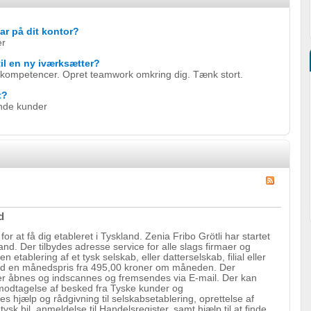
ar på dit kontor?
er
til en ny iværksætter?
Søg kompetencer. Opret teamwork omkring dig. Tænk stort.
t?
ende kunder
d
 at få dig etableret i Tyskland. Zenia Fribo Grötli har startet
and. Der tilbydes adresse service for alle slags firmaer og
tablering af et tysk selskab, eller datterselskab, filial eller
med en månedspris fra 495,00 kroner om måneden. Der
er åbnes og indscannes og fremsendes via E-mail. Der kan
l modtagelse af besked fra Tyske kunder og
des hjælp og rådgivning til selskabsetablering, oprettelse af
ysk bil, anmeldelse til Handelsregister, samt hjælp til at finde