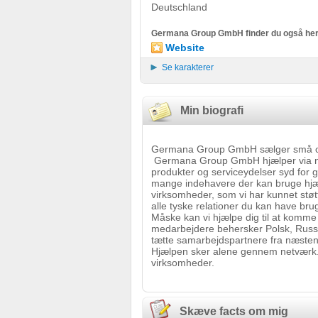
Deutschland
Germana Group GmbH finder du også her
Website
Se karakterer
Min biografi
Germana Group GmbH sælger små og m
Germana Group GmbH hjælper via net
produkter og serviceydelser syd for g
mange indehavere der kan bruge hjæl
virksomheder, som vi har kunnet støt
alle tyske relationer du kan have br
Måske kan vi hjælpe dig til at komme
medarbejdere behersker Polsk, Russis
tætte samarbejdspartnere fra næsten 
Hjælpen sker alene gennem netværk. 
virksomheder.
Skæve facts om mig