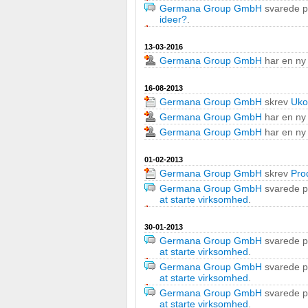
Germana Group GmbH
svarede 
IAB Special Features:
ideer?
.
Bruge præcise geografiske placeringsoplysninger
13-03-2016
Identificere enheder baseret på aktivt anmodede oplysninge
Germana Group GmbH
har en ny 
Ikke-IAB-behandlingsformål:
16-08-2013
Germana Group GmbH
skrev
Uko
Nødvendig
Germana Group GmbH
har en ny 
Ydeevne
Germana Group GmbH
har en ny 
Funktionel
01-02-2013
Germana Group GmbH
skrev
Pro
Annoncering / marketing
Germana Group GmbH
svarede 
at starte virksomhed
.
30-01-2013
Germana Group GmbH
svarede 
at starte virksomhed
.
Germana Group GmbH
svarede 
at starte virksomhed
.
Germana Group GmbH
svarede 
at starte virksomhed
.