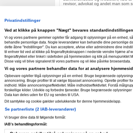
revisor, advokat og andet man som sel
mere. info@germanagroup.com MRK
Privatindstillinger
01-02-2013
Produkteksport til Tyskland og s
Ved at klikke på knappen "Nægt" bevares standardindstillingen
Vi og vores partnere gemmer og/eller får adgang til oplysninger på en enhed, så
Der er mængde Tyske virksomheder,
behandle personlige data. Nogle leverandører kan behandle dine personlige data
produkter på det Tyske marked. Men h
dette åbne "Indstillinger". Du kan acceptere, afvise eller administrere dine indstil
godt at der er en sproglig barriere o
til enhver tid ved at klikke på fingeraftryksknappen i nederste venstre hjørne af w
er egnet til eksport, er du velkommen 
forretningspartner til dig og dine vir
fingeraftrykket eller linket i sidefoden på hjemmesiden og klik på menupunktet M
kontakte os.
Disse valg vil blive signaleret til vores partnere og vil ikke påvirke browserdata.
Vi og vores partnere behandler data for at analysere hjemmes
Opbevare og/eller tilgå oplysninger på en enhed. Bruge begrænsede oplysninger ti
23-01-2013
annoncering. Bruge profiler til at vælge tilpasset annoncering. Oprette profiler for 
Kreditkort Master og Visa
indhold. Måle annonceringseffektivitet. Måle indholdseffektivitet. Forstå målgrup
forskellige kilder. Udvikle og forbedre tjenester. Bruge begrænsede oplysninger t
Vidste du at dit firma, eller dig selv
Data kan deles uden for EU og sendes til USA.
med et træk op til 10.000 €, hvis i 
finansielle problemer, eller vanskeli
Dit samtykke og cookie gælder udelukkende for denne hjemmeside/app.
lidt på Tyskland.
Se partnerliste (2 IAB-leverandører)
Salgskonsulent i Tyskland
Vi bruger dine data til følgende formål:
IAB's behandlingsformål:
Vidste du at en salgskonsulent i Tyskl
300 € om måneden (+ brændstof). Ja o