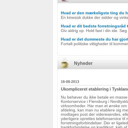
Hvad er den mærkeligste ting du h
En kinesisk dukke der sidder og vink
Hvad er dit bedste forretningsråd 
Giv aldrig op. Hold fast i din ide. 
Hvad er det dummeste du har gjor
Fortalt politiske vittigheder til komm
Nyheder
16-08-2013
Ukompliceret etablering i Tysklan
Nu behøver du ikke betale en masse for
Kontorservice i Flensburg i Nordtyskl
virksomheder. Har man et ønske om en e
afdeling, kan man nu etablere sig 
modtages post der videresendes, ell
yderligere oprettes telefonservice ti
forretningsforbindelser. Der er ligele
bankforbindelse og kreditkort, køb af t