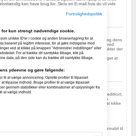
vstændig kan have brug for. Skriv en E-mail hvis du vil vide
: Kontor
Fortrolighedspolitik
amarbejde
 for kun strengt nødvendige cookie.
som unikke ID'er i cookie og anden browserlagring for at
 der med glæde vil repræsentere en Dansk virksomhed og dens
 baseret på legitim interesse, for at gøre indsigelse mod
vordan får man lige kontakt til en Tysk virksomhed. Vi ved
linger ved at klikke på knappen "Administrer indstillinger" eller
g forskel, men den kan vi løse for dig. Har du nogle produkter der
ebstedet. For at trække dit samtykke tilbage, klik på
til at kontakte os. Vi kan nok finde en eller anden
ksomheds produkter. Det koster dig i hvert tilfælde ikke noget at
ine data, på den side kan du trække dit samtykke tilbage.
idens ydeevne og gøre følgende:
l at vælge annoncering. Oprette profiler til tilpasset
at tilpasse indhold. Bruge profiler til at vælge tilpasset
per gennem statistikker eller kombinationer af oplysninger fra
il at vælge indhold.
, eller begge uden noget formalia, kan få Master og Visa kreditkort,
har en Tysk bankforbindelse, samt en Tysk adresse. Har du
ghed ved at opnå kredit i Danmark, var det måske en ide at kikke
and vil koste dig omkring 2.500 € brutto i løn, samt en firmabil til
verrasket ikke. Det koster faktisk ikke mere. Du kan