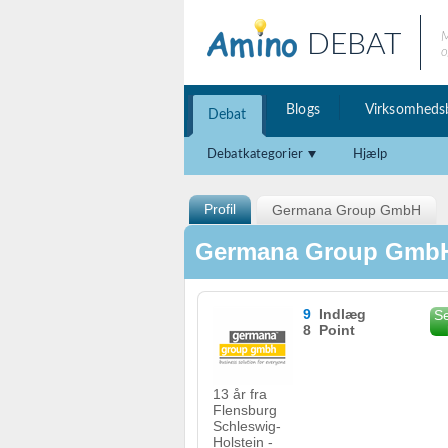
DEBAT
M
o
Blogs
Virksomheds
Debat
Debatkategorier
Hjælp
Profil
Germana Group GmbH
Germana Group Gm
9
Indlæg
Se
8 Point
13 år fra
Flensburg
Schleswig-
Holstein -