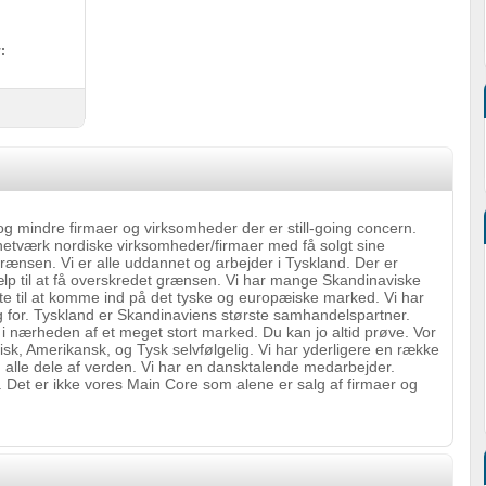
:
indre firmaer og virksomheder der er still-going concern.
værk nordiske virksomheder/firmaer med få solgt sine
rænsen. Vi er alle uddannet og arbejder i Tyskland. Der er
p til at få overskredet grænsen. Vi har mange Skandinaviske
te til at komme ind på det tyske og europæiske marked. Vi har
ug for. Tyskland er Skandinaviens største samhandelspartner.
 i nærheden af et meget stort marked. Du kan jo altid prøve. Vor
k, Amerikansk, og Tysk selvfølgelig. Vi har yderligere en række
alle dele af verden. Vi har en dansktalende medarbejder.
Det er ikke vores Main Core som alene er salg af firmaer og