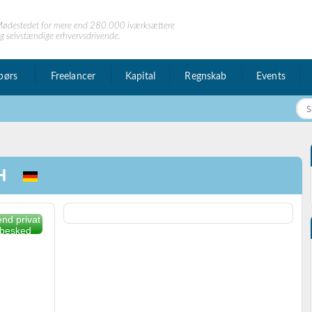
ødestedet for mere end 280.000 iværksættere
g selvstændige erhvervsdrivende.
børs
Freelancer
Kapital
Regnskab
Events
bH
nd privat
besked