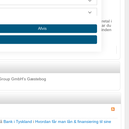
å meget.
k samarbejdspartner, måske endda en fra det Tyske mindretal i
ce basis (Freiberufler), eller på en meget lille løndel. Har du
Afvis
et i firmaet, har du næsten med sikkerhed Tyske kunder inden
a Group GmbH's Gæstebog
 oplysninger fra forskellige
på
Bank i Tyskland
i
Hvordan får man lån & finansiering til sine