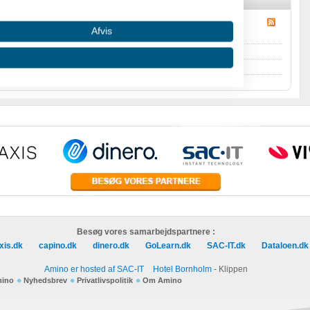
Afvis
oncept
i
Alt det andet om at starte virksomhed
.
ter Debatten Amino
.
 oplysninger fra forskellige
Besøg vores samarbejdspartnere :
xis.dk
capino.dk
dinero.dk
GoLearn.dk
SAC-IT.dk
Dataloen.dk
Amino er hosted af SAC-IT
Hotel Bornholm
- Klippen
mino
Nyhedsbrev
Privatlivspolitik
Om Amino