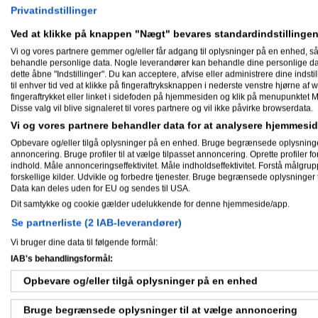
Privatindstillinger
Ved at klikke på knappen "Nægt" bevares standardindstillingen
Min biografi
Vi og vores partnere gemmer og/eller får adgang til oplysninger på en enhed, så
behandle personlige data. Nogle leverandører kan behandle dine personlige data
cokac45 har ikke skrevet noget om si
dette åbne "Indstillinger". Du kan acceptere, afvise eller administrere dine indstil
til enhver tid ved at klikke på fingeraftryksknappen i nederste venstre hjørne af w
fingeraftrykket eller linket i sidefoden på hjemmesiden og klik på menupunktet M
Skæve facts om mig
Disse valg vil blive signaleret til vores partnere og vil ikke påvirke browserdata.
Vi og vores partnere behandler data for at analysere hjemmes
cokac45 har ikke skrevet skæve facts
Opbevare og/eller tilgå oplysninger på en enhed. Bruge begrænsede oplysninger ti
annoncering. Bruge profiler til at vælge tilpasset annoncering. Oprette profiler for 
indhold. Måle annonceringseffektivitet. Måle indholdseffektivitet. Forstå målgrup
Nyheder
forskellige kilder. Udvikle og forbedre tjenester. Bruge begrænsede oplysninger t
Data kan deles uden for EU og sendes til USA.
Dit samtykke og cookie gælder udelukkende for denne hjemmeside/app.
Se partnerliste (2 IAB-leverandører)
Gæstebog
Vi bruger dine data til følgende formål:
IAB's behandlingsformål:
Ingen har endnu skrevet i cokac45'
Opbevare og/eller tilgå oplysninger på en enhed
Bruge begrænsede oplysninger til at vælge annoncering
Mine aktiviteter