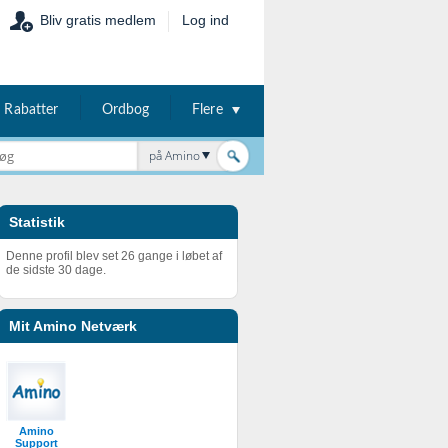
Bliv gratis medlem
Log ind
Rabatter
Ordbog
Flere
på Amino
Statistik
Denne profil blev set 26 gange i løbet af
de sidste 30 dage.
Mit Amino Netværk
Amino
Support