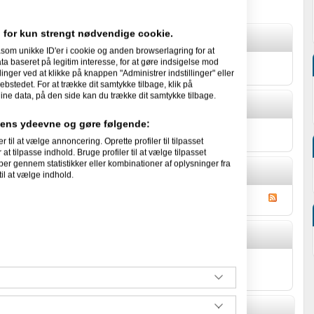
 for kun strengt nødvendige cookie.
som unikke ID'er i cookie og anden browserlagring for at
 baseret på legitim interesse, for at gøre indsigelse mod
g selv.
linger ved at klikke på knappen "Administrer indstillinger" eller
ebstedet. For at trække dit samtykke tilbage, klik på
ine data, på den side kan du trække dit samtykke tilbage.
idens ydeevne og gøre følgende:
 om sig selv.
l at vælge annoncering. Oprette profiler til tilpasset
at tilpasse indhold. Bruge profiler til at vælge tilpasset
per gennem statistikker eller kombinationer af oplysninger fra
il at vælge indhold.
s Gæstebog