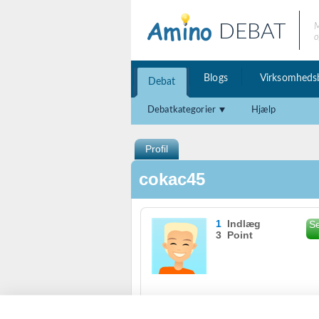
DEBAT
M
o
Blogs
Virksomheds
Debat
Debatkategorier
Hjælp
Profil
cokac45
1
Indlæg
Se
3 Point
Se karakterer