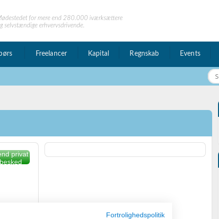
ødestedet for mere end 280.000 iværksættere
g selvstændige erhvervsdrivende.
børs
Freelancer
Kapital
Regnskab
Events
nd privat
besked
Fortrolighedspolitik