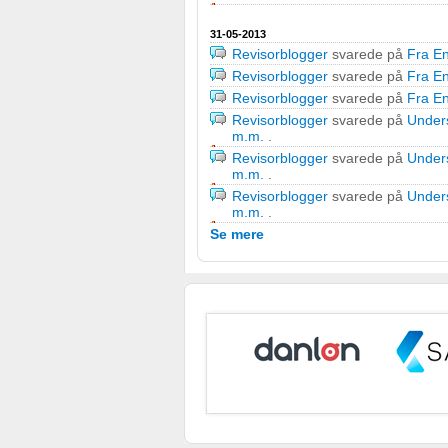
IAB Special Features:
31-05-2013
Revisorblogger
svarede på
Fra En
Bruge præcise geografiske placeringsoplysninger
Revisorblogger
svarede på
Fra En
Identificere enheder baseret på aktivt anmodede oplysninge
Revisorblogger
svarede på
Fra En
Revisorblogger
svarede på
Unders
Ikke-IAB-behandlingsformål:
m.m.
.
Revisorblogger
svarede på
Unders
Nødvendig
m.m.
.
Revisorblogger
svarede på
Unders
Ydeevne
m.m.
.
Se mere
Funktionel
Annoncering / marketing