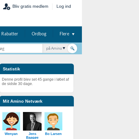
Bliv gratis medlem
Log ind
Rabatter
Ordbog
Flere
på Amino
Statistik
Denne profil blev set 45 gange i løbet af
de sidste 30 dage.
Mit Amino Netværk
Wenyan
Jens
Bo Larsen
Baagøe