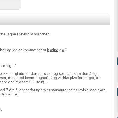
ørste løgne i revisionsbranchen:
sor og jeg er kommet for at
hjælpe
dig.”
t se dig
…”
ikke er glade for deres revisor og ser ham som den årligt
r, men med lommeregner). Jeg vil ikke pive for meget, for
igere end revisorer (IT-folk)…
d 7 års fuldtidserfaring fra et statsautoriseret revisionsselskab.
 følgende:
S