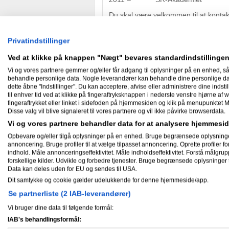
Du skal være velkommen til at kontak
Privatindstillinger
Skæve facts om mig
Ved at klikke på knappen "Nægt" bevares standardindstillingen
Revisorblogger har ikke skrevet skæv
Vi og vores partnere gemmer og/eller får adgang til oplysninger på en enhed, så
behandle personlige data. Nogle leverandører kan behandle dine personlige data
dette åbne "Indstillinger". Du kan acceptere, afvise eller administrere dine indstil
til enhver tid ved at klikke på fingeraftryksknappen i nederste venstre hjørne af w
Nyheder
fingeraftrykket eller linket i sidefoden på hjemmesiden og klik på menupunktet M
Disse valg vil blive signaleret til vores partnere og vil ikke påvirke browserdata.
Vi og vores partnere behandler data for at analysere hjemmes
Opbevare og/eller tilgå oplysninger på en enhed. Bruge begrænsede oplysninger ti
Gæstebog
annoncering. Bruge profiler til at vælge tilpasset annoncering. Oprette profiler for 
indhold. Måle annonceringseffektivitet. Måle indholdseffektivitet. Forstå målgrup
forskellige kilder. Udvikle og forbedre tjenester. Bruge begrænsede oplysninger t
Ingen har endnu skrevet i Revisorbl
Data kan deles uden for EU og sendes til USA.
Dit samtykke og cookie gælder udelukkende for denne hjemmeside/app.
Se partnerliste (2 IAB-leverandører)
Mine aktiviteter
Vi bruger dine data til følgende formål:
IAB's behandlingsformål: