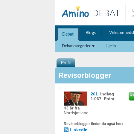
DEBAT
M
o
Blogs
Virksomheds
Debat
Debatkategorier
Hjælp
Profil
Revisorblogger
261
Indlæg
Se
1.067 Point
43 år fra
Nordsjælland
Revisorblogger finder du også her:
LinkedIn