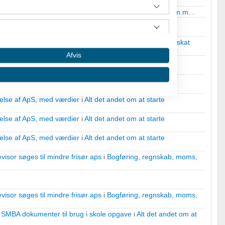
min nye bogholder..
i
Bogføring, regnskab, moms, skat m.m.
.
 kedeligt at være revisor?
i
Bogføring, regnskab, moms, skat
Afvis
else af ApS, med værdier
i
Alt det andet om at starte
else af ApS, med værdier
i
Alt det andet om at starte
else af ApS, med værdier
i
Alt det andet om at starte
else af ApS, med værdier
i
Alt det andet om at starte
visor søges til mindre frisør aps
i
Bogføring, regnskab, moms,
 oplysninger fra forskellige
visor søges til mindre frisør aps
i
Bogføring, regnskab, moms,
SMBA dokumenter til brug i skole opgave
i
Alt det andet om at