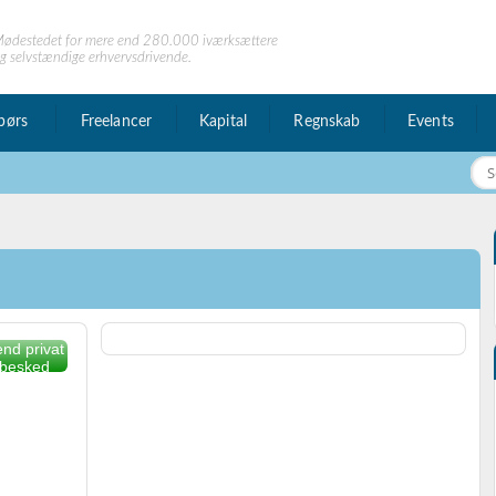
ødestedet for mere end 280.000 iværksættere
g selvstændige erhvervsdrivende.
børs
Freelancer
Kapital
Regnskab
Events
nd privat
besked