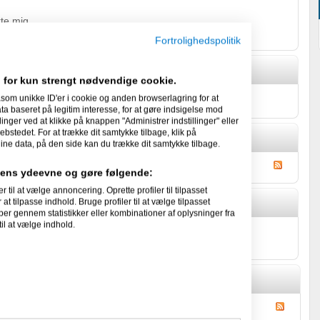
te mig.
Fortrolighedspolitik
 for kun strengt nødvendige cookie.
e facts om sig selv.
som unikke ID'er i cookie og anden browserlagring for at
 baseret på legitim interesse, for at gøre indsigelse mod
linger ved at klikke på knappen "Administrer indstillinger" eller
ebstedet. For at trække dit samtykke tilbage, klik på
ine data, på den side kan du trække dit samtykke tilbage.
idens ydeevne og gøre følgende:
l at vælge annoncering. Oprette profiler til tilpasset
at tilpasse indhold. Bruge profiler til at vælge tilpasset
per gennem statistikker eller kombinationer af oplysninger fra
il at vælge indhold.
ogger's Gæstebog