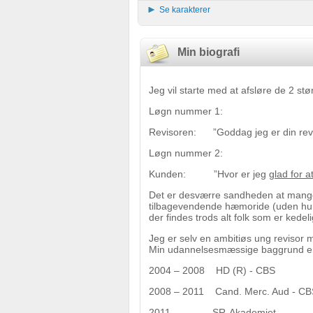
Se karakterer
Min biografi
Jeg vil starte med at afsløre de 2 st
Løgn nummer 1:
Revisoren: ”Goddag jeg er din revi
Løgn nummer 2:
Kunden: ”Hvor er jeg
glad for a
Det er desværre sandheden at mange 
tilbagevendende hæmoride (uden humo
der findes trods alt folk som er kedel
Jeg er selv en ambitiøs ung revisor me
Min udannelsesmæssige baggrund er
2004 – 2008 HD (R) - CBS
2008 – 2011 Cand. Merc. Aud - CB
2011 – SR-Akademiet