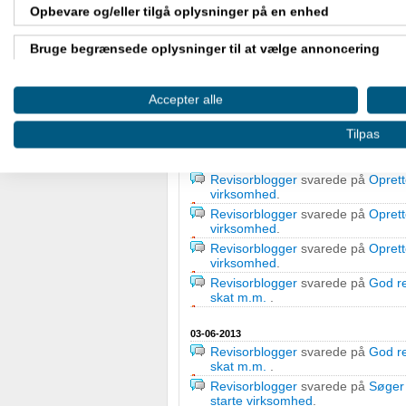
26-06-2013
Opbevare og/eller tilgå oplysninger på en enhed
Revisorblogger
svarede på
Er du 
Bruge begrænsede oplysninger til at vælge annoncering
05-06-2013
Revisorblogger
svarede på
Er det
Oprette profiler til tilpasset annoncering
m.m.
.
Accepter alle
Revisorblogger
svarede på
Oprett
Bruge profiler til at vælge tilpasset annoncering
virksomhed
.
Tilpas
Oprette profiler for at tilpasse indhold
04-06-2013
Revisorblogger
svarede på
Oprett
virksomhed
.
Bruge profiler til at vælge tilpasset indhold
Revisorblogger
svarede på
Oprett
virksomhed
.
Måle annonceringseffektivitet
Revisorblogger
svarede på
Oprett
virksomhed
.
Måle indholdseffektivitet
Revisorblogger
svarede på
God re
skat m.m.
.
Forstå målgrupper gennem statistikker eller kombinationer af
kilder
03-06-2013
Revisorblogger
svarede på
God re
Udvikle og forbedre tjenester
skat m.m.
.
Revisorblogger
svarede på
Søger 
Bruge begrænsede oplysninger til at vælge indhold
starte virksomhed
.