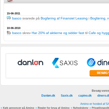
15-06-2011
basco
svarede på
Bogføring af Finansiel Leasing
i
Bogføring, 
10-06-2010
basco
skrev
Har 20% af aktierne og sidder fast
til
Cafe og hyg
Besøg vores
Danløn.dk
Saxis.dk
capino.dk
dinero.d
Amino er hosted af S
Køb annoncer på Amino
Regler for brug af Amino
Nyhedsbrev
Privatlivspoli