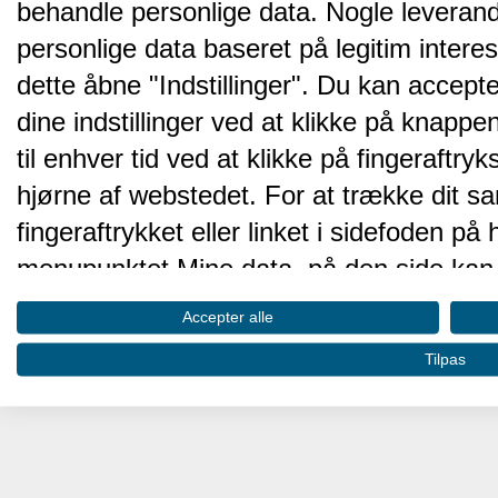
behandle personlige data. Nogle leveran
personlige data baseret på legitim intere
dette åbne "Indstillinger". Du kan accepte
dine indstillinger ved at klikke på knappen 
til enhver tid ved at klikke på fingeraftr
hjørne af webstedet. For at trække dit sa
fingeraftrykket eller linket i sidefoden p
menupunktet Mine data, på den side kan 
Disse valg vil blive signaleret til vores pa
Accepter alle
browserdata.
Tilpas
Vi og vores partnere behandler d
hjemmesidens ydeevne og gøre 
Opbevare og/eller tilgå oplysninger på 