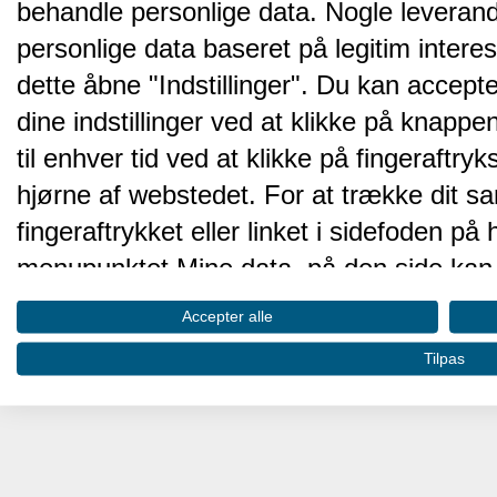
behandle personlige data. Nogle leveran
personlige data baseret på legitim intere
dette åbne "Indstillinger". Du kan accepte
dine indstillinger ved at klikke på knappen 
til enhver tid ved at klikke på fingeraftr
hjørne af webstedet. For at trække dit sa
fingeraftrykket eller linket i sidefoden p
menupunktet Mine data, på den side kan 
Disse valg vil blive signaleret til vores pa
Accepter alle
browserdata.
Tilpas
Vi og vores partnere behandler d
hjemmesidens ydeevne og gøre 
Opbevare og/eller tilgå oplysninger på 