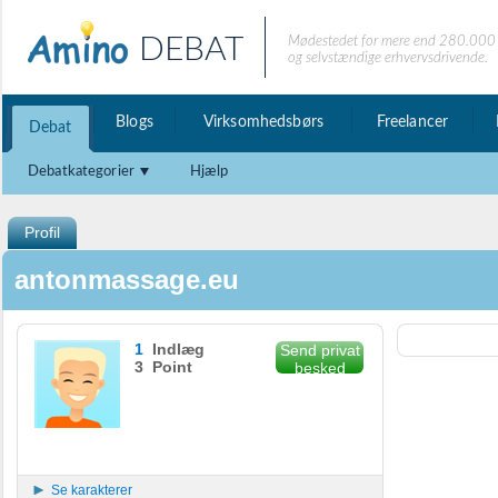
DEBAT
Mødestedet for mere end 280.000 
og selvstændige erhvervsdrivende.
Blogs
Virksomhedsbørs
Freelancer
Debat
Debatkategorier
Hjælp
Profil
antonmassage.eu
1
Indlæg
Send privat
3 Point
besked
Se karakterer