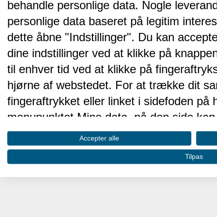
behandle personlige data. Nogle leveran
personlige data baseret på legitim intere
dette åbne "Indstillinger". Du kan accepte
dine indstillinger ved at klikke på knappen 
til enhver tid ved at klikke på fingeraftr
hjørne af webstedet. For at trække dit sa
fingeraftrykket eller linket i sidefoden p
menupunktet Mine data, på den side kan 
Disse valg vil blive signaleret til vores pa
Accepter alle
browserdata.
Tilpas
Vi og vores partnere behandler d
hjemmesidens ydeevne og gøre 
Opbevare og/eller tilgå oplysninger på 