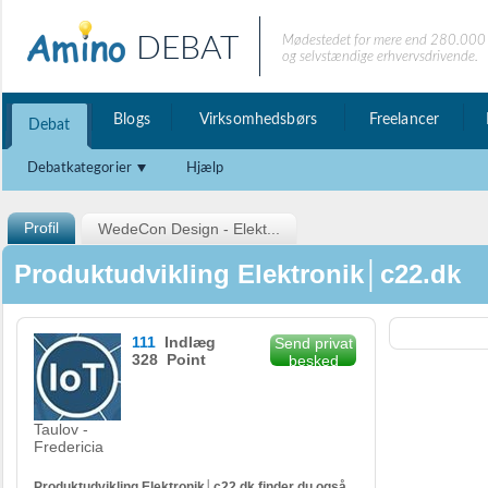
DEBAT
Mødestedet for mere end 280.000 
og selvstændige erhvervsdrivende.
Blogs
Virksomhedsbørs
Freelancer
Debat
Debatkategorier
Hjælp
Profil
WedeCon Design - Elekt...
Produktudvikling Elektronik│c22.dk
111
Indlæg
Send privat
328 Point
besked
Taulov -
Fredericia
Produktudvikling Elektronik│c22.dk finder du også