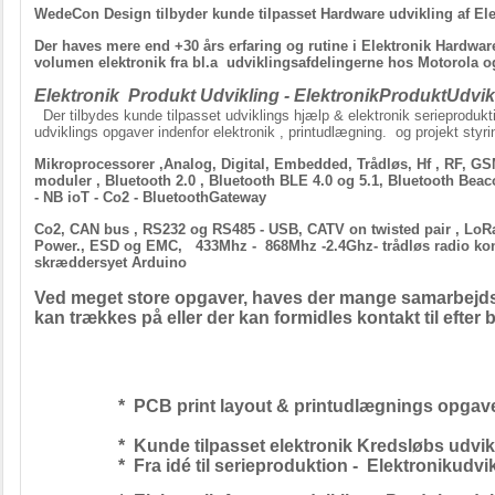
WedeCon Design tilbyder kunde tilpasset Hardware udvikling af Ele
Der haves mere end +30 års erfaring og rutine i Elektronik Hardwar
volumen elektronik fra bl.a udviklingsafdelingerne hos Motorola o
Elektronik
Produkt Udvikling - ElektronikProduktUdvik
Der tilbydes kunde tilpasset udviklings hjælp & elektronik serieproduk
udviklings opgaver indenfor elektronik , printudlægning. og projekt styr
Mikroprocessorer ,Analog, Digital, Embedded, Trådløs, Hf , RF,
moduler , Bluetooth 2.0 , Bluetooth BLE 4.0 og 5.1, Bluetooth Beac
- NB ioT - Co2 - BluetoothGateway
Co2, CAN bus , RS232 og RS485 - USB, CATV on twisted pair , Lo
Power., ESD og EMC, 433Mhz - 868Mhz -2.4Ghz- trådløs radio kont
skræddersyet Arduino
Ved meget store opgaver, haves der mange samarbejds
kan trækkes på eller der kan formidles kontakt til efter 
* PCB print layout & printudlægnings opgaver
* Kunde tilpasset elektronik Kredsløbs udviklin
* Fra idé til serieproduktion - Elektronikud