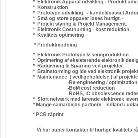
* Elektronik Apparat udvikling - Produkt udvik
* Konstruktion
* Prototype udvikling. - kundetilpasset Arduino
* Små og store opgaver løses hurtigt. -
* Projekt styring & Projekt Management.
* Elektronik Costhunting - kost reduktion.
* Kvalitets optimering
* Produktmodning
* Elektronik Prototype & serieproduktion
* Optimering af eksisterende elektronik designs
* Rådgivning & Sparring ved projekter.
* Brainstorming og ide ved elektronik projekt
* Maintenance ( vedligeholdelse ) af projekter 
-Re-engineering / optimization
-BoM cost reduction
-RoHS, IC obsolescence redesi
* Stort netværk med førende elektronik leverandø
* Mange samarbejds partnere - indland / udlan
* PCB råprint
Vi har super kontakter til hurtige kvalitets rå-pr