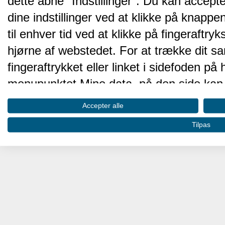
dette åbne "Indstillinger". Du kan accepte
dine indstillinger ved at klikke på knappen 
til enhver tid ved at klikke på fingeraftr
hjørne af webstedet. For at trække dit sa
fingeraftrykket eller linket i sidefoden p
menupunktet Mine data, på den side kan 
Disse valg vil blive signaleret til vores pa
Accepter alle
browserdata.
Tilpas
Vi og vores partnere behandler d
hjemmesidens ydeevne og gøre 
Opbevare og/eller tilgå oplysninger på 
oplysninger til at vælge annoncering. Oprett
annoncering. Bruge profiler til at vælge t