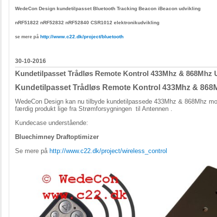
WedeCon Design kundetilpasset Bluetooth
Tracking
Beacon iBeacon udvikling
nRF51822 nRF52832 nRF52840 CSR1012 elektronikudvikling
http://www.c22.dk/project/bluetooth
se mere på
30-10-2016
Kundetilpasset Trådløs Remote Kontrol 433Mhz & 868Mhz U
Kundetilpasset Trådløs Remote Kontrol 433Mhz & 868
WedeCon Design kan nu tilbyde kundetilpassede 433Mhz & 868Mhz modu
færdig produkt lige fra Strømforsygningen til Antennen .
Kundecase understående
:
Bluechimney Draftoptimizer
Se mere på
http://www.c22.dk/project/wireless_control