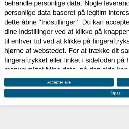
behandle personlige data. Nogle leveran
personlige data baseret på legitim intere
dette åbne "Indstillinger". Du kan accepte
dine indstillinger ved at klikke på knappen 
til enhver tid ved at klikke på fingeraftr
hjørne af webstedet. For at trække dit sa
fingeraftrykket eller linket i sidefoden p
menupunktet Mine data, på den side kan 
Disse valg vil blive signaleret til vores pa
Accepter alle
browserdata.
Tilpas
Vi og vores partnere behandler d
hjemmesidens ydeevne og gøre 
Opbevare og/eller tilgå oplysninger på 