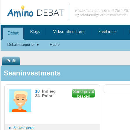
DEBAT
Mødestedet for mere end 280.000 
og selvstændige erhvervsdrivende.
Blogs
Virksomhedsbørs
Freelancer
Debat
Debatkategorier
Hjælp
Profil
Seaninvestments
10
Indlæg
Send privat
34 Point
besked
Se karakterer