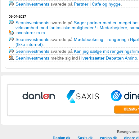
Seaninvestments
svarede på
Partner
i
Cafe og hygge
.
05-04-2017
Seaninvestments
svarede på
Søger partner med en meget beske
virksomhed med fantastiske muligheder !
i
Medarbejdere, sama
investorer m.m.
.
Seaninvestments
svarede på
Mødebookning - rengøring
i
Hjæl
(Ikke internet)
.
Seaninvestments
svarede på
Kan jeg sælge mit rengøringsfir
Seaninvestments
meldte sig ind i
Iværksætter Debatten Amino
.
Besøg vores
Danløn.dk
Saxis.dk
capino.dk
dinero.d