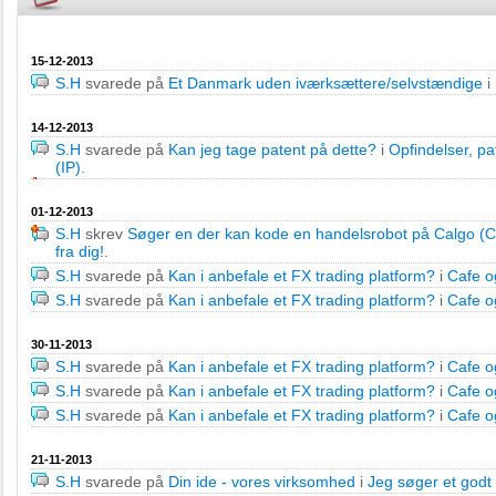
15-12-2013
S.H
svarede på
Et Danmark uden iværksættere/selvstændige
i
14-12-2013
S.H
svarede på
Kan jeg tage patent på dette?
i
Opfindelser, pat
(IP)
.
01-12-2013
S.H
skrev
Søger en der kan kode en handelsrobot på Calgo (
fra dig!
.
S.H
svarede på
Kan i anbefale et FX trading platform?
i
Cafe o
S.H
svarede på
Kan i anbefale et FX trading platform?
i
Cafe o
30-11-2013
S.H
svarede på
Kan i anbefale et FX trading platform?
i
Cafe o
S.H
svarede på
Kan i anbefale et FX trading platform?
i
Cafe o
S.H
svarede på
Kan i anbefale et FX trading platform?
i
Cafe o
21-11-2013
S.H
svarede på
Din ide - vores virksomhed
i
Jeg søger et godt t