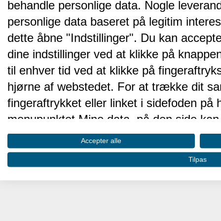
behandle personlige data. Nogle leveran
personlige data baseret på legitim intere
dette åbne "Indstillinger". Du kan accepte
dine indstillinger ved at klikke på knappen 
til enhver tid ved at klikke på fingeraftr
hjørne af webstedet. For at trække dit sa
fingeraftrykket eller linket i sidefoden p
menupunktet Mine data, på den side kan 
Disse valg vil blive signaleret til vores pa
Accepter alle
browserdata.
Tilpas
Vi og vores partnere behandler d
hjemmesidens ydeevne og gøre 
Opbevare og/eller tilgå oplysninger på 