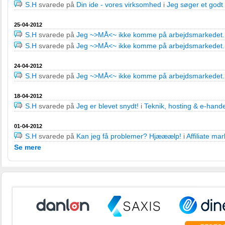
S.H
svarede på
Din ide - vores virksomhed
i
Jeg søger et godt t
25-04-2012
S.H
svarede på
Jeg ~>MÅ<~ ikke komme på arbejdsmarkedet.
S.H
svarede på
Jeg ~>MÅ<~ ikke komme på arbejdsmarkedet.
24-04-2012
S.H
svarede på
Jeg ~>MÅ<~ ikke komme på arbejdsmarkedet.
18-04-2012
S.H
svarede på
Jeg er blevet snydt!
i
Teknik, hosting & e-hand
01-04-2012
S.H
svarede på
Kan jeg få problemer? Hjææælp!
i
Affiliate ma
Se mere