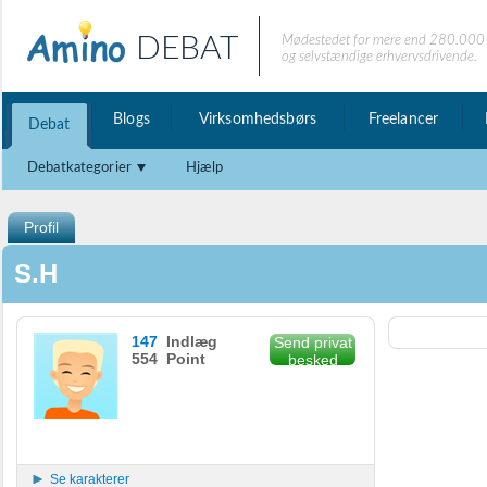
DEBAT
Mødestedet for mere end 280.000 
og selvstændige erhvervsdrivende.
Blogs
Virksomhedsbørs
Freelancer
Debat
Debatkategorier
Hjælp
Profil
S.H
147
Indlæg
Send privat
554 Point
besked
Se karakterer