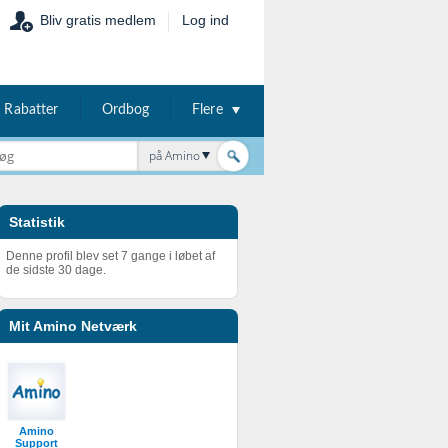
Bliv gratis medlem
Log ind
Rabatter
Ordbog
Flere
på Amino
Statistik
Denne profil blev set 7 gange i løbet af
de sidste 30 dage.
Mit Amino Netværk
Amino
Support