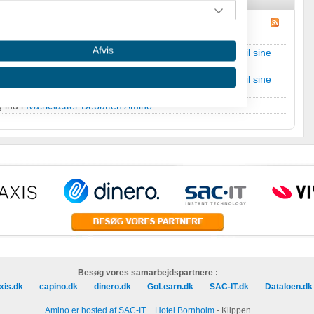
Afvis
på
Bank i Tyskland
i
Hvordan får man lån & finansiering til sine
på
Bank i Tyskland
i
Hvordan får man lån & finansiering til sine
 ind i
Iværksætter Debatten Amino
.
 oplysninger fra forskellige
Besøg vores samarbejdspartnere :
xis.dk
capino.dk
dinero.dk
GoLearn.dk
SAC-IT.dk
Dataloen.dk
Amino er hosted af SAC-IT
Hotel Bornholm
- Klippen