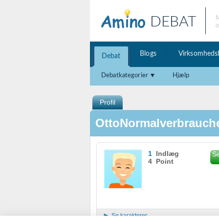
DEBAT
M
o
Blogs
Virksomheds
Debat
Debatkategorier
Hjælp
Profil
OttoNormalverbrauch
1
Indlæg
Se
4 Point
Se karakterer