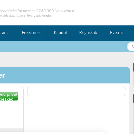
ødestedet for mere end 280.000 iværksættere
g selvstændige erhvervsdrivende.
børs
Freelancer
Kapital
Regnskab
Events
er
nd privat
besked