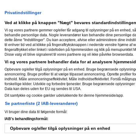
Privatindstillinger
Min biografi
Ved at klikke på knappen "Nægt" bevares standardindstillingen
OttoNormalverbraucher har ikke skrev
Vi og vores partnere gemmer og/eller får adgang til oplysninger på en enhed, så
behandle personlige data. Nogle leverandører kan behandle dine personlige data
dette åbne "Indstillinger". Du kan acceptere, afvise eller administrere dine indstil
til enhver tid ved at klikke på fingeraftryksknappen i nederste venstre hjørne af w
Skæve facts om mig
fingeraftrykket eller linket i sidefoden på hjemmesiden og klik på menupunktet M
Disse valg vil blive signaleret til vores partnere og vil ikke påvirke browserdata.
OttoNormalverbraucher har ikke skrev
Vi og vores partnere behandler data for at analysere hjemmes
Opbevare og/eller tilgå oplysninger på en enhed. Bruge begrænsede oplysninger ti
Nyheder
annoncering. Bruge profiler til at vælge tilpasset annoncering. Oprette profiler for 
indhold. Måle annonceringseffektivitet. Måle indholdseffektivitet. Forstå målgrup
forskellige kilder. Udvikle og forbedre tjenester. Bruge begrænsede oplysninger t
Data kan deles uden for EU og sendes til USA.
Dit samtykke og cookie gælder udelukkende for denne hjemmeside/app.
Gæstebog
Se partnerliste (2 IAB-leverandører)
Vi bruger dine data til følgende formål:
Ingen har endnu skrevet i OttoNorm
IAB's behandlingsformål:
Opbevare og/eller tilgå oplysninger på en enhed
Mine aktiviteter