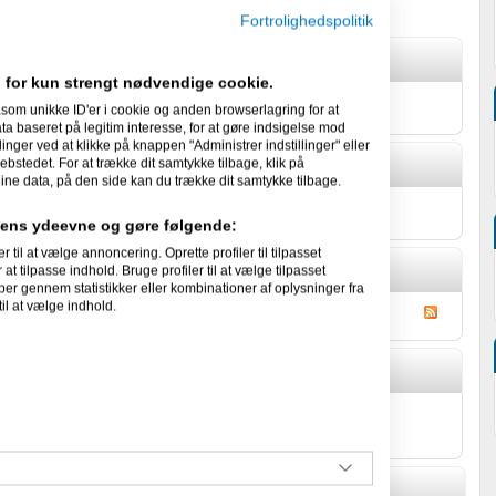
Fortrolighedspolitik
 for kun strengt nødvendige cookie.
et noget om sig selv.
som unikke ID'er i cookie og anden browserlagring for at
 baseret på legitim interesse, for at gøre indsigelse mod
linger ved at klikke på knappen "Administrer indstillinger" eller
ebstedet. For at trække dit samtykke tilbage, klik på
ine data, på den side kan du trække dit samtykke tilbage.
et skæve facts om sig selv.
idens ydeevne og gøre følgende:
l at vælge annoncering. Oprette profiler til tilpasset
at tilpasse indhold. Bruge profiler til at vælge tilpasset
per gennem statistikker eller kombinationer af oplysninger fra
il at vælge indhold.
alverbraucher's Gæstebog