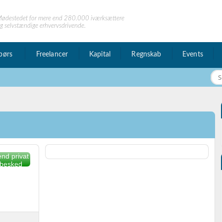
ødestedet for mere end 280.000 iværksættere
g selvstændige erhvervsdrivende.
børs
Freelancer
Kapital
Regnskab
Events
nd privat
besked