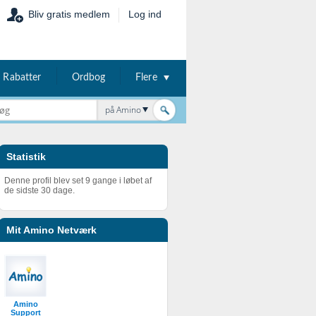
Bliv gratis medlem
Log ind
Rabatter
Ordbog
Flere
på Amino
Statistik
Denne profil blev set 9 gange i løbet af
de sidste 30 dage.
Mit Amino Netværk
Amino
Support