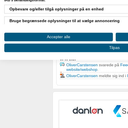
IAB's behandlingsformål:
Opbevare og/eller tilgå oplysninger på en enhed
07-10-2020
Bruge begrænsede oplysninger til at vælge annoncering
OliverCarstensen
svarede på
Fee
website/webshop
.
Oprette profiler til tilpasset annoncering
Accepter alle
05-10-2020
OliverCarstensen
svarede på
Ekst
Bruge profiler til at vælge tilpasset annoncering
tricks
.
Tilpas
Oprette profiler for at tilpasse indhold
30-09-2020
OliverCarstensen
svarede på
Fee
Bruge profiler til at vælge tilpasset indhold
website/webshop
.
OliverCarstensen
meldte sig ind i
Måle annonceringseffektivitet
Måle indholdseffektivitet
Forstå målgrupper gennem statistikker eller kombinationer af
kilder
Udvikle og forbedre tjenester