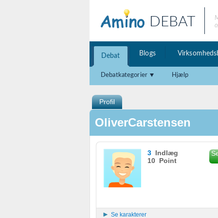
DEBAT
M
o
Blogs
Virksomheds
Debat
Debatkategorier
Hjælp
Profil
OliverCarstensen
3
Indlæg
Se
10 Point
Se karakterer