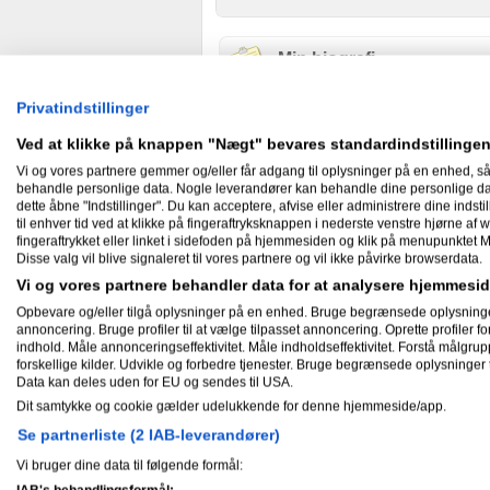
Min biografi
OliverCarstensen har ikke skrevet no
Privatindstillinger
Ved at klikke på knappen "Nægt" bevares standardindstillingen
Skæve facts om mig
Vi og vores partnere gemmer og/eller får adgang til oplysninger på en enhed, så
behandle personlige data. Nogle leverandører kan behandle dine personlige data
dette åbne "Indstillinger". Du kan acceptere, afvise eller administrere dine indstil
OliverCarstensen har ikke skrevet sk
til enhver tid ved at klikke på fingeraftryksknappen i nederste venstre hjørne af w
fingeraftrykket eller linket i sidefoden på hjemmesiden og klik på menupunktet M
Disse valg vil blive signaleret til vores partnere og vil ikke påvirke browserdata.
Nyheder
Vi og vores partnere behandler data for at analysere hjemmes
Opbevare og/eller tilgå oplysninger på en enhed. Bruge begrænsede oplysninger ti
annoncering. Bruge profiler til at vælge tilpasset annoncering. Oprette profiler for 
indhold. Måle annonceringseffektivitet. Måle indholdseffektivitet. Forstå målgrup
forskellige kilder. Udvikle og forbedre tjenester. Bruge begrænsede oplysninger t
Gæstebog
Data kan deles uden for EU og sendes til USA.
Dit samtykke og cookie gælder udelukkende for denne hjemmeside/app.
Ingen har endnu skrevet i OliverCa
Se partnerliste (2 IAB-leverandører)
Vi bruger dine data til følgende formål:
Mine aktiviteter