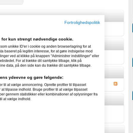
Fortrolighedspolitik
get om sig selv.
 for kun strengt nødvendige cookie.
som unikke ID'er i cookie og anden browserlagring for at
 baseret på legitim interesse, for at gøre indsigelse mod
linger ved at klikke på knappen "Administrer indstillinger" eller
æve facts om sig selv.
ebstedet. For at trække dit samtykke tilbage, klik på
ine data, på den side kan du trække dit samtykke tilbage.
idens ydeevne og gøre følgende:
l at vælge annoncering. Oprette profiler til tilpasset
at tilpasse indhold. Bruge profiler til at vælge tilpasset
per gennem statistikker eller kombinationer af oplysninger fra
il at vælge indhold.
rstensen's Gæstebog