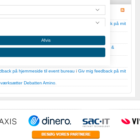
dback på hjemmeside til event bureau
i
Giv mig feedback på mit
Afvis
ern hjælp til e-mailmarkedsføring
i
E-mail marketing tips &
dback på hjemmeside til event bureau
i
Giv mig feedback på mit
Iværksætter Debatten Amino
.
 oplysninger fra forskellige