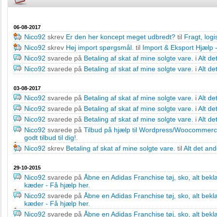
06-08-2017
Nico92
skrev
Er den her koncept meget udbredt?
til
Fragt, logi
Nico92
skrev
Hej import spørgsmål.
til
Import & Eksport Hjælp 
Nico92
svarede på
Betaling af skat af mine solgte vare.
i
Alt de
Nico92
svarede på
Betaling af skat af mine solgte vare.
i
Alt de
03-08-2017
Nico92
svarede på
Betaling af skat af mine solgte vare.
i
Alt de
Nico92
svarede på
Betaling af skat af mine solgte vare.
i
Alt de
Nico92
svarede på
Betaling af skat af mine solgte vare.
i
Alt de
Nico92
svarede på
Tilbud på hjælp til Wordpress/Woocommerc
godt tilbud til dig!
.
Nico92
skrev
Betaling af skat af mine solgte vare.
til
Alt det an
29-10-2015
Nico92
svarede på
Åbne en Adidas Franchise tøj, sko, alt bek
kæder - Få hjælp her
.
Nico92
svarede på
Åbne en Adidas Franchise tøj, sko, alt bek
kæder - Få hjælp her
.
Nico92
svarede på
Åbne en Adidas Franchise tøj, sko, alt bek