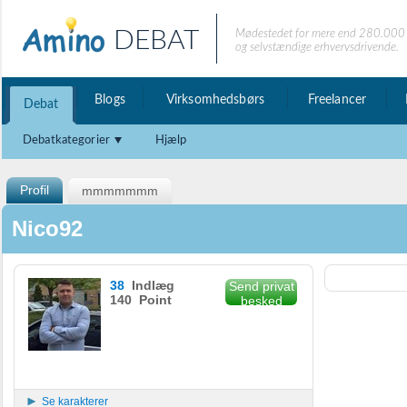
DEBAT
Mødestedet for mere end 280.000 
og selvstændige erhvervsdrivende.
Blogs
Virksomhedsbørs
Freelancer
Debat
Debatkategorier
Hjælp
Profil
mmmmmmm
Nico92
38
Indlæg
Send privat
140 Point
besked
Se karakterer