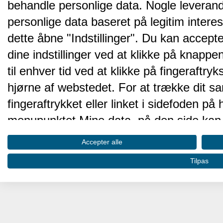
behandle personlige data. Nogle leveran
personlige data baseret på legitim intere
dette åbne "Indstillinger". Du kan accepte
dine indstillinger ved at klikke på knappen 
til enhver tid ved at klikke på fingeraftr
hjørne af webstedet. For at trække dit sa
fingeraftrykket eller linket i sidefoden p
menupunktet Mine data, på den side kan 
Disse valg vil blive signaleret til vores pa
Accepter alle
browserdata.
Tilpas
Vi og vores partnere behandler d
hjemmesidens ydeevne og gøre 
Opbevare og/eller tilgå oplysninger på 