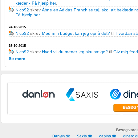
kæder - Få hjælp her
.
Nico92
skrev
Åbne en Adidas Franchise tøj, sko, alt beklædning
Få hjælp her
.
24-10-2015
Nico92
skrev
Med min budget kan jeg opnå det?
til
Hvordan st
15-10-2015
Nico92
skrev
Hvad vil du mener jeg sku sælge?
til
Giv mig fee
Se mere
Besøg vores
Danløn.dk
Saxis.dk
capino.dk
dinero.d