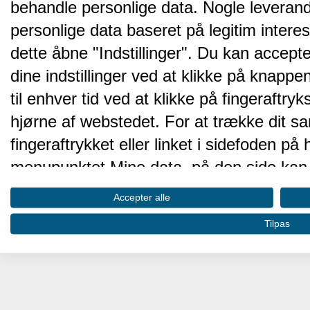
behandle personlige data. Nogle leveran
personlige data baseret på legitim intere
dette åbne "Indstillinger". Du kan accepte
dine indstillinger ved at klikke på knappen 
til enhver tid ved at klikke på fingeraftr
hjørne af webstedet. For at trække dit sa
fingeraftrykket eller linket i sidefoden p
menupunktet Mine data, på den side kan 
Disse valg vil blive signaleret til vores pa
Accepter alle
browserdata.
Tilpas
Vi og vores partnere behandler d
hjemmesidens ydeevne og gøre 
Opbevare og/eller tilgå oplysninger på 