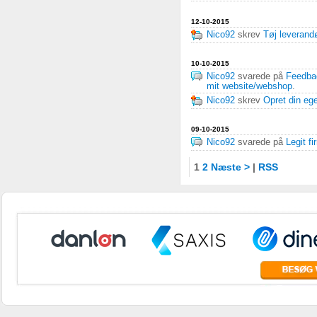
12-10-2015
Nico92
skrev
Tøj leverandø
10-10-2015
Nico92
svarede på
Feedbac
mit website/webshop
.
Nico92
skrev
Opret din eg
09-10-2015
Nico92
svarede på
Legit f
1
2
Næste >
|
RSS