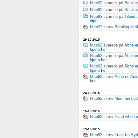
Nico92
svarede på
Betalin
Nico92
svarede på
Betalin
Nico92
svarede på
Tilbud 
dig!
.
Nico92
skrev
Betaling af s
29-10-2015
Nico92
svarede på
Åbne en
hjælp her
.
Nico92
svarede på
Åbne en
hjælp her
.
Nico92
svarede på
Åbne en
hjælp her
.
Nico92
skrev
Åbne en Adid
her
.
24-10-2015
Nico92
skrev
Med min budg
15-10-2015
Nico92
skrev
Hvad vil du 
13-10-2015
Nico92
skrev
Fragt fra Sy