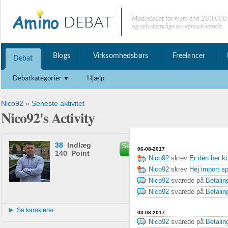
DEBAT
Mødestedet for mere end 280.000 
og selvstændige erhvervsdrivende.
Blogs
Virksomhedsbørs
Freelancer
Debat
Debatkategorier
Hjælp
Nico92
»
Seneste aktivitet
Nico92's Activity
38
Indlæg
Send privat
06-08-2017
140 Point
besked
Nico92
skrev
Er den her k
Nico92
skrev
Hej import s
Nico92
svarede på
Betalin
Nico92
svarede på
Betalin
Se karakterer
03-08-2017
Nico92
svarede på
Betalin