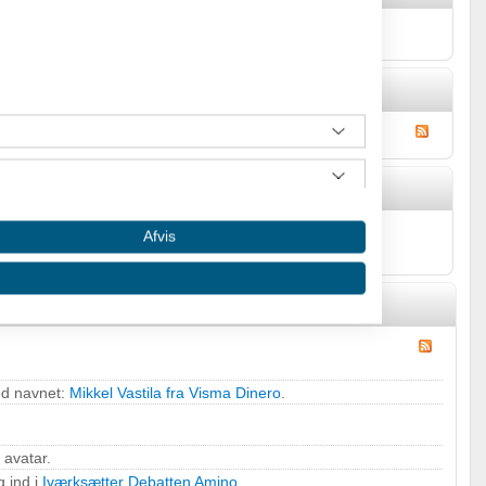
facts om sig selv.
tila's Gæstebog
Afvis
ed navnet:
Mikkel Vastila fra Visma Dinero
.
 avatar.
g ind i
Iværksætter Debatten Amino
.