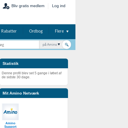
Bliv gratis medlem
Log ind
Rabatter
Ordbog
Flere
på Amino
Statistik
Denne profil blev set 5 gange i løbet af
de sidste 30 dage.
Mit Amino Netværk
Amino
Support