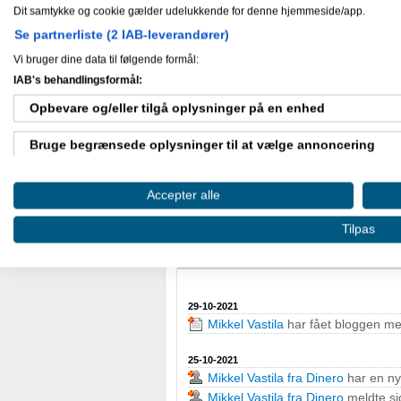
Dit samtykke og cookie gælder udelukkende for denne hjemmeside/app.
Mikkel Vastila har ikke skrevet skæve 
Se partnerliste (2 IAB-leverandører)
Vi bruger dine data til følgende formål:
Nyheder
IAB's behandlingsformål:
Opbevare og/eller tilgå oplysninger på en enhed
Bruge begrænsede oplysninger til at vælge annoncering
Gæstebog
Oprette profiler til tilpasset annoncering
Ingen har endnu skrevet i Mikkel Vas
Accepter alle
Bruge profiler til at vælge tilpasset annoncering
Tilpas
Mine aktiviteter
Oprette profiler for at tilpasse indhold
Bruge profiler til at vælge tilpasset indhold
29-10-2021
Mikkel Vastila
har fået bloggen m
Måle annonceringseffektivitet
25-10-2021
Måle indholdseffektivitet
Mikkel Vastila fra Dinero
har en ny
Mikkel Vastila fra Dinero
meldte si