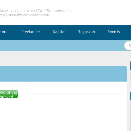
ødestedet for mere end 280.000 iværksættere
g selvstændige erhvervsdrivende.
børs
Freelancer
Kapital
Regnskab
Events
nd privat
besked