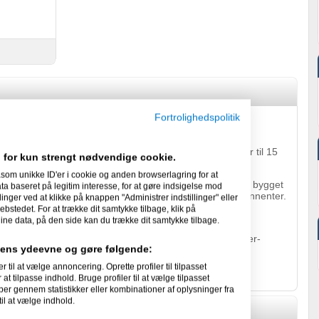
Fortrolighedspolitik
Dinero.
arbejder til dagligt med alt lige fra timelange webinarer til 15
 for kun strengt nødvendige cookie.
som unikke ID'er i cookie og anden browserlagring for at
ouTube og Twitch content i over 10 år. Her har jeg både bygget
 baseret på legitim interesse, for at gøre indsigelse mod
klet eksisterende kanaler med over 100.000 danske abonnenter.
linger ved at klikke på knappen "Administrer indstillinger" eller
ebstedet. For at trække dit samtykke tilbage, klik på
ine data, på den side kan du trække dit samtykke tilbage.
 dag over 13 millioner visninger på mine danske YouTuber-
idens ydeevne og gøre følgende:
 håndfuld danskere til at opnå partnerskabsstatus på
l at vælge annoncering. Oprette profiler til tilpasset
at tilpasse indhold. Bruge profiler til at vælge tilpasset
per gennem statistikker eller kombinationer af oplysninger fra
il at vælge indhold.