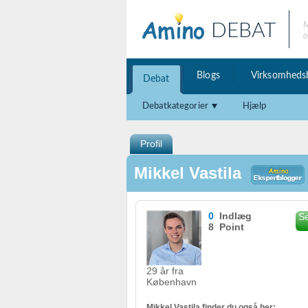
DEBAT
M
o
Blogs
Virksomheds
Debat
Debatkategorier
Hjælp
Profil
Mikkel Vastila
0
Indlæg
Se
8 Point
29 år fra
København
Mikkel Vastila finder du også her: