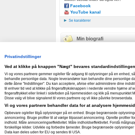
Facebook
YouTube kanal
Se karakterer
Min biografi
Creative Project Manager hos Visma 
Privatindstillinger
Har en forkærlighed for YouTube, men 
Ved at klikke på knappen "Nægt" bevares standardindstillingen
sekunders Facebook-annoncer.
Vi og vores partnere gemmer og/eller får adgang til oplysninger på en enhed, så
Jeg har arbejdet professionelt med Y
behandle personlige data. Nogle leverandører kan behandle dine personlige data
kanaler op fra bunden og videreudvi
dette åbne "Indstillinger". Du kan acceptere, afvise eller administrere dine indstil
til enhver tid ved at klikke på fingeraftryksknappen i nederste venstre hjørne af w
fingeraftrykket eller linket i sidefoden på hjemmesiden og klik på menupunktet M
Disse valg vil blive signaleret til vores partnere og vil ikke påvirke browserdata.
På mine personlige kanaler har jeg i
Vi og vores partnere behandler data for at analysere hjemmes
videoer, og jeg var blandt den første
livestreaming platformen, Twitch.
Opbevare og/eller tilgå oplysninger på en enhed. Bruge begrænsede oplysninger ti
annoncering. Bruge profiler til at vælge tilpasset annoncering. Oprette profiler for 
indhold. Måle annonceringseffektivitet. Måle indholdseffektivitet. Forstå målgrup
forskellige kilder. Udvikle og forbedre tjenester. Bruge begrænsede oplysninger t
Skæve facts om mig
Data kan deles uden for EU og sendes til USA.