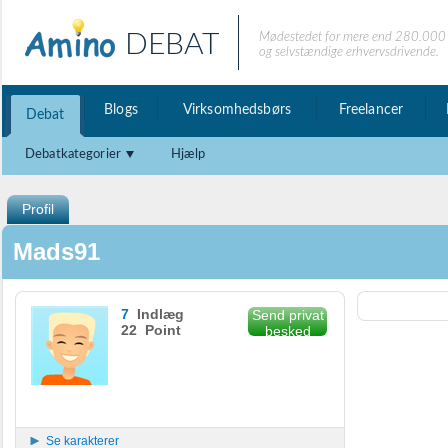
DEBAT
Mødestedet for mere end 280.000 
og selvstændige erhvervsdrivende.
Blogs
Virksomhedsbørs
Freelancer
Debat
Debatkategorier
Hjælp
Profil
Mads91
7
Indlæg
Send privat
22 Point
besked
Se karakterer