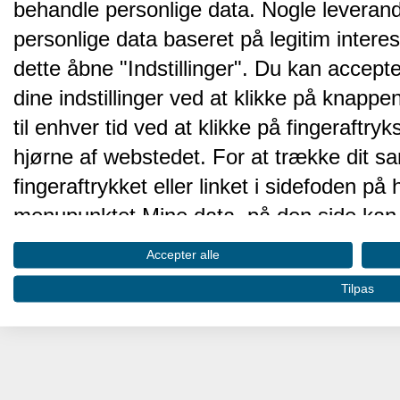
behandle personlige data. Nogle leveran
personlige data baseret på legitim intere
dette åbne "Indstillinger". Du kan accepte
dine indstillinger ved at klikke på knappen 
til enhver tid ved at klikke på fingeraftr
hjørne af webstedet. For at trække dit sa
fingeraftrykket eller linket i sidefoden p
menupunktet Mine data, på den side kan 
Disse valg vil blive signaleret til vores pa
Accepter alle
browserdata.
Tilpas
Vi og vores partnere behandler d
hjemmesidens ydeevne og gøre 
Opbevare og/eller tilgå oplysninger på 