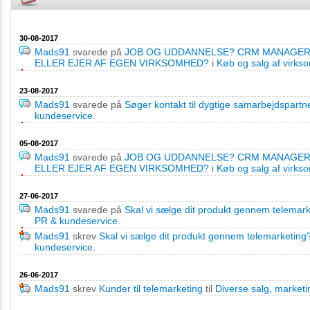
30-08-2017
Mads91
svarede på
JOB OG UDDANNELSE? CRM MANAGER
ELLER EJER AF EGEN VIRKSOMHED?
i
Køb og salg af virks
23-08-2017
Mads91
svarede på
Søger kontakt til dygtige samarbejdspartn
kundeservice
.
05-08-2017
Mads91
svarede på
JOB OG UDDANNELSE? CRM MANAGER
ELLER EJER AF EGEN VIRKSOMHED?
i
Køb og salg af virks
27-06-2017
Mads91
svarede på
Skal vi sælge dit produkt gennem telemar
PR & kundeservice
.
Mads91
skrev
Skal vi sælge dit produkt gennem telemarketing
kundeservice
.
26-06-2017
Mads91
skrev
Kunder til telemarketing
til
Diverse salg, market