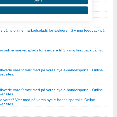
Afvis
vede produkter
i
Online marketing & salg på webshops &
r jeg er under 18 år gammel
i
Cafe og hygge
.
 på ny online markedsplads for sælgere
i
Giv mig feedback på
y online markedsplads for sælgere
til
Giv mig feedback på mit
 oplysninger fra forskellige
lavede varer? Vær med på vores nye e-handelsportal
i
Online
websites
.
lavede varer? Vær med på vores nye e-handelsportal
i
Online
websites
.
e varer? Vær med på vores nye e-handelsportal
til
Online
websites
.
r