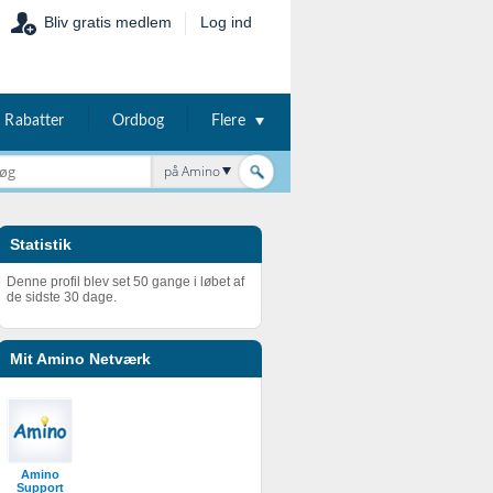
Bliv gratis medlem
Log ind
Rabatter
Ordbog
Flere
på Amino
Statistik
Denne profil blev set 50 gange i løbet af
de sidste 30 dage.
Mit Amino Netværk
Amino
Support