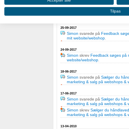
Accepter alle
Simon
svarede på
Salg af håndla
Bruge profiler til at vælge tilpasset annoncering
websites
.
Tilpas
Simon
svarede på
Købe aktier nå
Oprette profiler for at tilpasse indhold
25-09-2017
Bruge profiler til at vælge tilpasset indhold
Simon
svarede på
Feedback søges
mit website/webshop
.
Måle annonceringseffektivitet
24-09-2017
Måle indholdseffektivitet
Simon
skrev
Feedback søges på n
website/webshop
.
Forstå målgrupper gennem statistikker eller kombinationer af
kilder
18-06-2017
Simon
svarede på
Sælger du hånd
marketing & salg på webshops & 
Udvikle og forbedre tjenester
17-06-2017
Bruge begrænsede oplysninger til at vælge indhold
Simon
svarede på
Sælger du hånd
marketing & salg på webshops & 
IAB Special Features:
Simon
skrev
Sælger du håndlaved
Bruge præcise geografiske placeringsoplysninger
marketing & salg på webshops & 
Identificere enheder baseret på aktivt anmodede oplysninge
13-04-2010