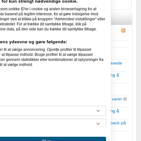
 for kun strengt nødvendige cookie.
som unikke ID'er i cookie og anden browserlagring for at
 baseret på legitim interesse, for at gøre indsigelse mod
linger ved at klikke på knappen "Administrer indstillinger" eller
ebstedet. For at trække dit samtykke tilbage, klik på
ine data, på den side kan du trække dit samtykke tilbage.
idens ydeevne og gøre følgende:
kan lave app
i
Hardware & gadgets
.
l at vælge annoncering. Oprette profiler til tilpasset
at tilpasse indhold. Bruge profiler til at vælge tilpasset
per gennem statistikker eller kombinationer af oplysninger fra
g designere søges til vores nye markedsplads for håndlavede
il at vælge indhold.
å webshops & websites
.
rer på ebay.com - Hvordan? Gode råd?
i
Online marketing &
gnere søges til vores nye markedsplads for håndlavede varer
til
hops & websites
.
rer på ebay.com - Hvordan? Gode råd?
i
Online marketing &
 på ny online markedsplads for sælgere
i
Giv mig feedback på