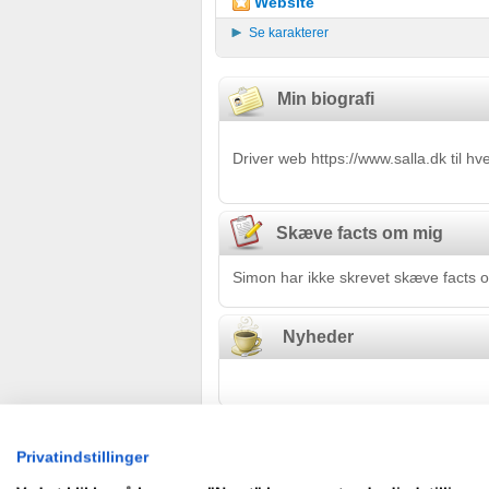
Website
Se karakterer
Min biografi
Driver web https://www.salla.dk til 
Skæve facts om mig
Simon har ikke skrevet skæve facts o
Nyheder
Gæstebog
Privatindstillinger
Ingen har endnu skrevet i Simon's 