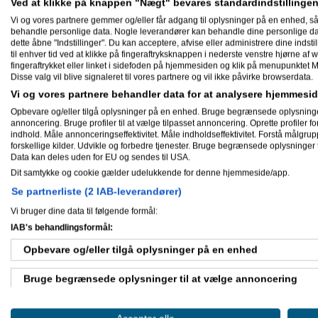
Ved at klikke på knappen "Nægt" bevares standardindstillingen
Vi og vores partnere gemmer og/eller får adgang til oplysninger på en enhed, så
behandle personlige data. Nogle leverandører kan behandle dine personlige data
Mine aktiviteter
dette åbne "Indstillinger". Du kan acceptere, afvise eller administrere dine indstil
til enhver tid ved at klikke på fingeraftryksknappen i nederste venstre hjørne af w
fingeraftrykket eller linket i sidefoden på hjemmesiden og klik på menupunktet M
Disse valg vil blive signaleret til vores partnere og vil ikke påvirke browserdata.
12-06-2026
Vi og vores partnere behandler data for at analysere hjemmes
Simon
svarede på
Søger en som 
Opbevare og/eller tilgå oplysninger på en enhed. Bruge begrænsede oplysninger ti
annoncering. Bruge profiler til at vælge tilpasset annoncering. Oprette profiler for 
26-10-2017
indhold. Måle annonceringseffektivitet. Måle indholdseffektivitet. Forstå målgrup
Simon
svarede på
Iværksættere o
forskellige kilder. Udvikle og forbedre tjenester. Bruge begrænsede oplysninger t
varer
i
Online marketing & salg p
Data kan deles uden for EU og sendes til USA.
Simon
svarede på
Sælge mine va
Dit samtykke og cookie gælder udelukkende for denne hjemmeside/app.
salg på webshops & websites
.
Se partnerliste (2 IAB-leverandører)
25-10-2017
Vi bruger dine data til følgende formål:
Simon
skrev
Iværksættere og desi
IAB's behandlingsformål:
Online marketing & salg på webs
Simon
svarede på
Sælge mine va
Opbevare og/eller tilgå oplysninger på en enhed
salg på webshops & websites
.
Simon
svarede på
Feedback søges
Bruge begrænsede oplysninger til at vælge annoncering
mit website/webshop
.
Oprette profiler til tilpasset annoncering
26-09-2017