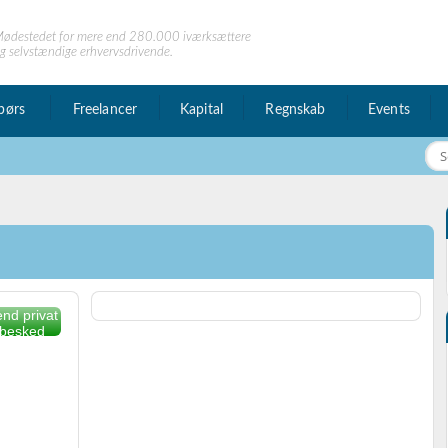
ødestedet for mere end 280.000 iværksættere
g selvstændige erhvervsdrivende.
børs
Freelancer
Kapital
Regnskab
Events
nd privat
besked