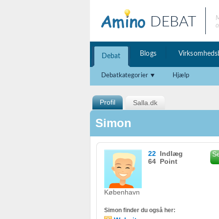
DEBAT
M
o
Blogs
Virksomheds
Debat
Debatkategorier
Hjælp
Profil
Salla.dk
Simon
22
Indlæg
Se
64 Point
København
Simon finder du også her: