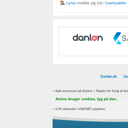
Lynet
meldte sig ind i
Iværksætter
Ikke-IAB-behandlingsformål:
Nødvendig
Ydeevne
Funktionel
Annoncering / marketing
Danløn.dk
Sa
Køb annoncer på Amino
Regler for brug af A
Amino bruger cookies, tyg på den..
0,78 sekunder i ASP.NET pipeline.