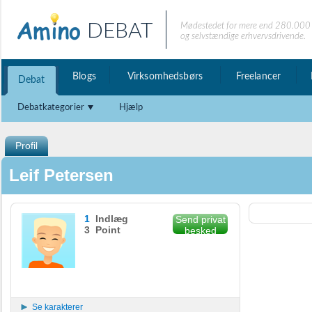
DEBAT
Mødestedet for mere end 280.000 
og selvstændige erhvervsdrivende.
Blogs
Virksomhedsbørs
Freelancer
Debat
Debatkategorier
Hjælp
Profil
Leif Petersen
1
Indlæg
Send privat
3 Point
besked
Se karakterer