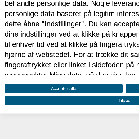
behandle personlige data. Nogle leveran
personlige data baseret på legitim intere
dette åbne "Indstillinger". Du kan accepte
dine indstillinger ved at klikke på knappen 
til enhver tid ved at klikke på fingeraftr
hjørne af webstedet. For at trække dit sa
fingeraftrykket eller linket i sidefoden p
menupunktet Mine data, på den side kan 
Disse valg vil blive signaleret til vores pa
Accepter alle
browserdata.
Tilpas
Vi og vores partnere behandler d
hjemmesidens ydeevne og gøre 
Opbevare og/eller tilgå oplysninger på 