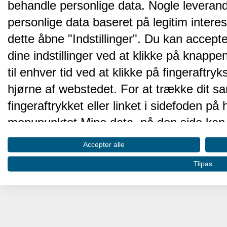
behandle personlige data. Nogle leveran
personlige data baseret på legitim intere
dette åbne "Indstillinger". Du kan accepte
dine indstillinger ved at klikke på knappen 
til enhver tid ved at klikke på fingeraftr
hjørne af webstedet. For at trække dit sa
fingeraftrykket eller linket i sidefoden p
menupunktet Mine data, på den side kan 
Disse valg vil blive signaleret til vores pa
Accepter alle
browserdata.
Tilpas
Vi og vores partnere behandler d
hjemmesidens ydeevne og gøre 
Opbevare og/eller tilgå oplysninger på 