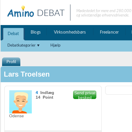
DEBAT
Mødestedet for mere end 280.000 
og selvstændige erhvervsdrivende.
Blogs
Virksomhedsbørs
Freelancer
Debat
Debatkategorier
Hjælp
Profil
Lars Troelsen
4
Indlæg
Send privat
14 Point
besked
Odense