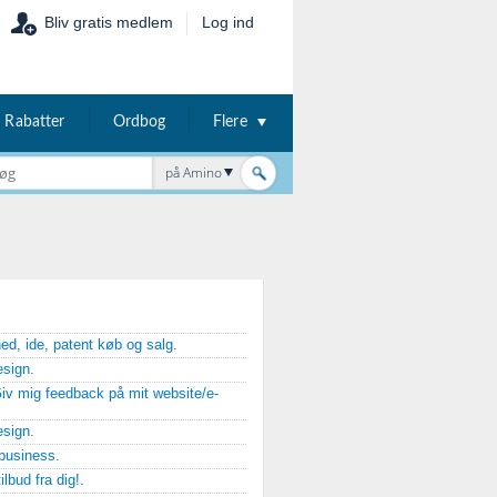
Bliv gratis medlem
Log ind
Rabatter
Ordbog
Flere
på Amino
d, ide, patent køb og salg
.
esign
.
iv mig feedback på mit website/e-
esign
.
-business
.
ilbud fra dig!
.