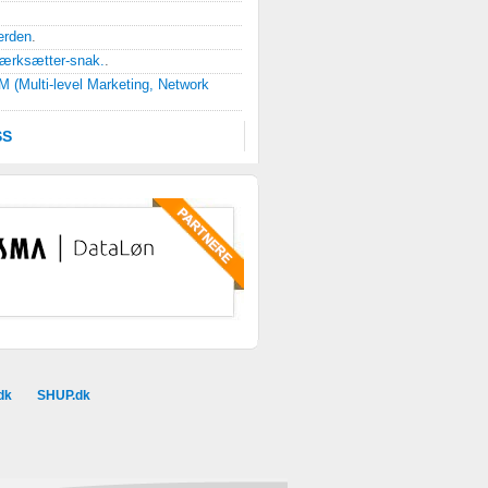
erden
.
værksætter-snak.
.
 (Multi-level Marketing, Network
SS
dk
SHUP.dk