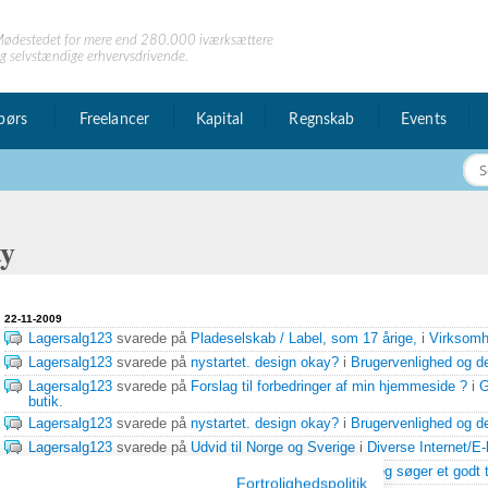
ødestedet for mere end 280.000 iværksættere
g selvstændige erhvervsdrivende.
børs
Freelancer
Kapital
Regnskab
Events
ty
 privat
22-11-2009
esked
Lagersalg123
svarede på
Pladeselskab / Label, som 17 årige,
i
Virksomhe
Lagersalg123
svarede på
nystartet. design okay?
i
Brugervenlighed og d
Lagersalg123
svarede på
Forslag til forbedringer af min hjemmeside ?
i
G
butik
.
Lagersalg123
svarede på
nystartet. design okay?
i
Brugervenlighed og d
Lagersalg123
svarede på
Udvid til Norge og Sverige
i
Diverse Internet/E
Lagersalg123
svarede på
Udvikling af lagerdatabase
i
Jeg søger et godt t
Fortrolighedspolitik