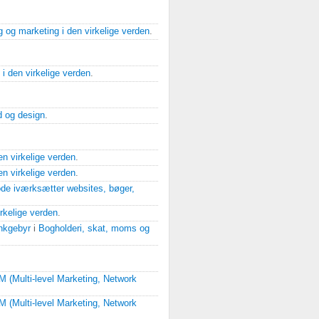
g og marketing i den virkelige verden
.
i den virkelige verden
.
d og design
.
en virkelige verden
.
en virkelige verden
.
de iværksætter websites, bøger,
rkelige verden
.
ankgebyr
i
Bogholderi, skat, moms og
 (Multi-level Marketing, Network
 (Multi-level Marketing, Network