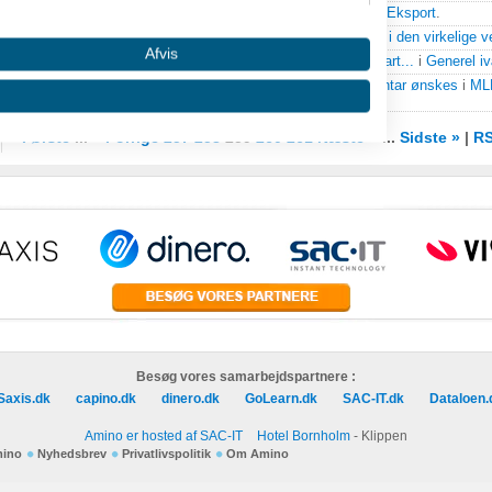
Lagersalg123
svarede på
forkortelser i tilbud
i
Import og Eksport
.
Lagersalg123
svarede på
Pris - logo
i
Salg og marketing i den virkelige v
Afvis
Lagersalg123
svarede på
Finanskrisen kradser..., åbenbart...
i
Generel i
Lagersalg123
svarede på
Afregningsplan MLM - kommentar ønskes
i
MLM
Marketing)
.
« Første
...
< Forrige
257
258
259
260
261
Næste >
...
Sidste »
|
R
 oplysninger fra forskellige
Besøg vores samarbejdspartnere :
Saxis.dk
capino.dk
dinero.dk
GoLearn.dk
SAC-IT.dk
Dataloen.
Amino er hosted af SAC-IT
Hotel Bornholm
- Klippen
mino
Nyhedsbrev
Privatlivspolitik
Om Amino