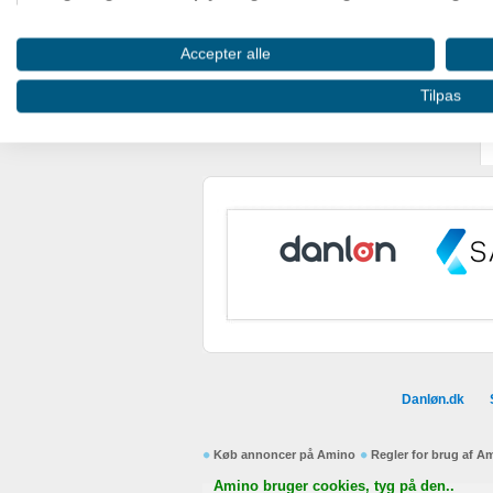
Oprette profiler til tilpasset annoncering
Accepter alle
Bruge profiler til at vælge tilpasset annoncering
Tilpas
Oprette profiler for at tilpasse indhold
Bruge profiler til at vælge tilpasset indhold
Måle annonceringseffektivitet
Måle indholdseffektivitet
Forstå målgrupper gennem statistikker eller kombinationer af
kilder
Udvikle og forbedre tjenester
Danløn.dk
Bruge begrænsede oplysninger til at vælge indhold
IAB Special Features:
Køb annoncer på Amino
Regler for brug af A
Bruge præcise geografiske placeringsoplysninger
Amino bruger cookies, tyg på den..