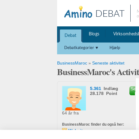
DEBAT
M
o
Blogs
Virksomheds
Debat
Debatkategorier
Hjælp
BusinessMaroc
»
Seneste aktivitet
BusinessMaroc's Activi
5.361
Indlæg
Send
28.178 Point
b
64 år fra
BusinessMaroc finder du også her:
Website
Blog