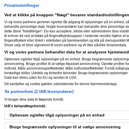
Privatindstillinger
Se karakterer
Ved at klikke på knappen "Nægt" bevares standardindstillingen
Vi og vores partnere gemmer og/eller får adgang til oplysninger på en enhed, så
behandle personlige data. Nogle leverandører kan behandle dine personlige data
dette åbne "Indstillinger". Du kan acceptere, afvise eller administrere dine indstil
til enhver tid ved at klikke på fingeraftryksknappen i nederste venstre hjørne af w
fingeraftrykket eller linket i sidefoden på hjemmesiden og klik på menupunktet M
Disse valg vil blive signaleret til vores partnere og vil ikke påvirke browserdata.
Vi og vores partnere behandler data for at analysere hjemmes
Opbevare og/eller tilgå oplysninger på en enhed. Bruge begrænsede oplysninger ti
annoncering. Bruge profiler til at vælge tilpasset annoncering. Oprette profiler for 
indhold. Måle annonceringseffektivitet. Måle indholdseffektivitet. Forstå målgrup
forskellige kilder. Udvikle og forbedre tjenester. Bruge begrænsede oplysninger t
Data kan deles uden for EU og sendes til USA.
Dit samtykke og cookie gælder udelukkende for denne hjemmeside/app.
Se partnerliste (2 IAB-leverandører)
Vi bruger dine data til følgende formål:
IAB's behandlingsformål:
Opbevare og/eller tilgå oplysninger på en enhed
Bruge begrænsede oplysninger til at vælge annoncering