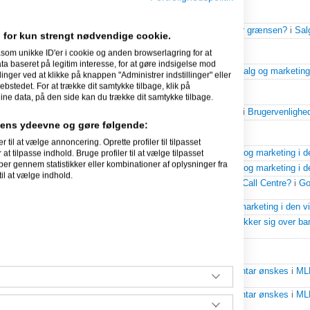
21-11-2009
Lagersalg123
svarede på
Markedsføringsloven, Hvor går grænsen?
i
Sal
 for kun strengt nødvendige cookie.
som unikke ID'er i cookie og anden browserlagring for at
20-11-2009
 baseret på legitim interesse, for at gøre indsigelse mod
Lagersalg123
svarede på
billeder og billeddatabaser?
i
Salg og marketing 
linger ved at klikke på knappen "Administrer indstillinger" eller
ebstedet. For at trække dit samtykke tilbage, klik på
ine data, på den side kan du trække dit samtykke tilbage.
19-11-2009
Lagersalg123
svarede på
Hvordan skræmmer jeg dem?
i
Brugervenlighe
idens ydeevne og gøre følgende:
08-11-2009
l at vælge annoncering. Oprette profiler til tilpasset
at tilpasse indhold. Bruge profiler til at vælge tilpasset
Lagersalg123
svarede på
B2B virksomhed søges
i
Salg og marketing i d
per gennem statistikker eller kombinationer af oplysninger fra
Lagersalg123
svarede på
B2B virksomhed søges
i
Salg og marketing i d
il at vælge indhold.
Lagersalg123
svarede på
Nongen som har erfaring med Call Centre?
i
Go
software m.m.
.
Lagersalg123
skrev
B2B virksomhed søges
til
Salg og marketing i den vi
Lagersalg123
svarede på
Vores danske leverandører brokker sig over b
regnskab
.
07-11-2009
Lagersalg123
svarede på
Afregningsplan MLM - kommentar ønskes
i
MLM
Marketing)
.
Lagersalg123
svarede på
Afregningsplan MLM - kommentar ønskes
i
MLM
Marketing)
.