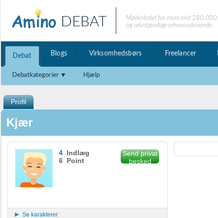
DEBAT
Mødestedet for mere end 280.000 
og selvstændige erhvervsdrivende.
Blogs
Virksomhedsbørs
Freelancer
Debat
Debatkategorier
Hjælp
Profil
Kjær
4
Indlæg
Send privat
6 Point
besked
Se karakterer