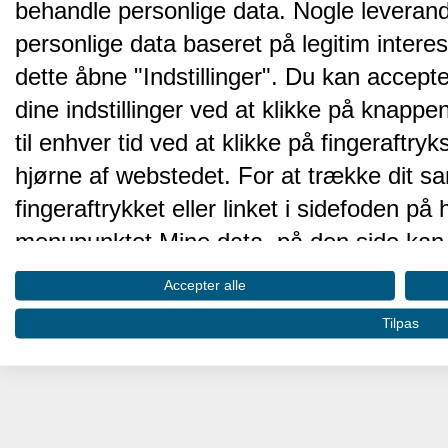
behandle personlige data. Nogle leveran
personlige data baseret på legitim intere
dette åbne "Indstillinger". Du kan accepte
dine indstillinger ved at klikke på knappen 
til enhver tid ved at klikke på fingeraftr
hjørne af webstedet. For at trække dit sa
fingeraftrykket eller linket i sidefoden p
menupunktet Mine data, på den side kan 
Disse valg vil blive signaleret til vores pa
Accepter alle
browserdata.
Tilpas
Vi og vores partnere behandler d
hjemmesidens ydeevne og gøre 
Opbevare og/eller tilgå oplysninger på 