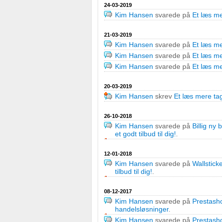
24-03-2019
IAB Special Features:
Kim Hansen
svarede på
Et læs me
Bruge præcise geografiske placeringsoplysninger
21-03-2019
Kim Hansen
svarede på
Et læs me
Identificere enheder baseret på aktivt anmodede oplysninge
Kim Hansen
svarede på
Et læs me
Ikke-IAB-behandlingsformål:
Kim Hansen
svarede på
Et læs me
Nødvendig
20-03-2019
Kim Hansen
skrev
Et læs mere ta
Ydeevne
26-10-2018
Funktionel
Kim Hansen
svarede på
Billig ny
et godt tilbud til dig!
.
Annoncering / marketing
12-01-2018
Kim Hansen
svarede på
Wallsticke
tilbud til dig!
.
08-12-2017
Kim Hansen
svarede på
Prestash
handelsløsninger
.
Kim Hansen
svarede på
Prestash