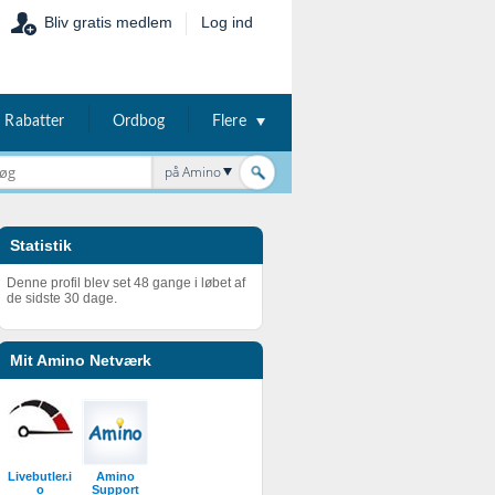
Bliv gratis medlem
Log ind
Rabatter
Ordbog
Flere
på Amino
Statistik
Denne profil blev set 48 gange i løbet af
de sidste 30 dage.
Mit Amino Netværk
Livebutler.i
Amino
o
Support