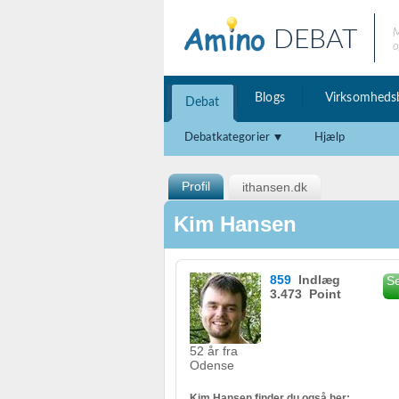
DEBAT
M
o
Blogs
Virksomheds
Debat
Debatkategorier
Hjælp
Profil
ithansen.dk
Kim Hansen
859
Indlæg
Se
3.473 Point
52 år fra
Odense
Kim Hansen finder du også her: