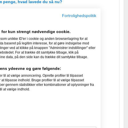
om penge, hvad lavede du så nu?
st da du startede din virksomhed?
Fortrolighedspolitik
u ændre?
 for kun strengt nødvendige cookie.
som unikke ID'er i cookie og anden browserlagring for at
 baseret på legitim interesse, for at gøre indsigelse mod
ilie og huset/ haven.
linger ved at klikke på knappen "Administrer indstillinger" eller
ebstedet. For at trække dit samtykke tilbage, klik på
ine data, på den side kan du trække dit samtykke tilbage.
til en ny iværksætter?
idens ydeevne og gøre følgende:
l at vælge annoncering. Oprette profiler til tilpasset
at tilpasse indhold. Bruge profiler til at vælge tilpasset
t?
per gennem statistikker eller kombinationer af oplysninger fra
il at vælge indhold.
r din virksomhed det seneste år?