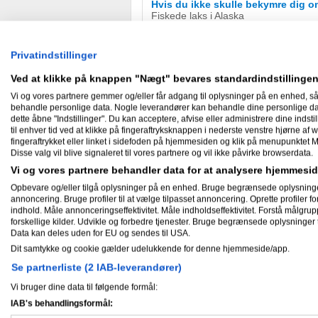
Hvis du ikke skulle bekymre dig 
Fiskede laks i Alaska
Hvad ville du ønske du havde vid
Pas
Privatindstillinger
Hvis du var diktator, hvad ville d
Ved at klikke på knappen "Nægt" bevares standardindstillingen
Folks egoisme
Vi og vores partnere gemmer og/eller får adgang til oplysninger på en enhed, så
Hvad er din Passion/Hobby?
behandle personlige data. Nogle leverandører kan behandle dine personlige data
Computere,Fiskeri,motion og løb, fam
dette åbne "Indstillinger". Du kan acceptere, afvise eller administrere dine indstil
til enhver tid ved at klikke på fingeraftryksknappen i nederste venstre hjørne af w
Hvad er dit yndlingsmotto?
fingeraftrykket eller linket i sidefoden på hjemmesiden og klik på menupunktet M
Jeg løber fordi jeg elsker pizza!
Disse valg vil blive signaleret til vores partnere og vil ikke påvirke browserdata.
Hvad er dit bedste forretningsråd 
Vi og vores partnere behandler data for at analysere hjemmes
Gi aldrig op!
Opbevare og/eller tilgå oplysninger på en enhed. Bruge begrænsede oplysninger ti
annoncering. Bruge profiler til at vælge tilpasset annoncering. Oprette profiler for 
Hvad er det dummeste du har gjor
indhold. Måle annonceringseffektivitet. Måle indholdseffektivitet. Forstå målgrup
Det kan vist ikke stå her...
forskellige kilder. Udvikle og forbedre tjenester. Bruge begrænsede oplysninger t
Hvad er din yndlingsfilm?
Data kan deles uden for EU og sendes til USA.
En ny film hver gang..
Dit samtykke og cookie gælder udelukkende for denne hjemmeside/app.
Hvordan slapper du bedst af?
Se partnerliste (2 IAB-leverandører)
Camping
Vi bruger dine data til følgende formål:
Hvad er det bedste du har gjort fo
IAB's behandlingsformål:
Troet på det.