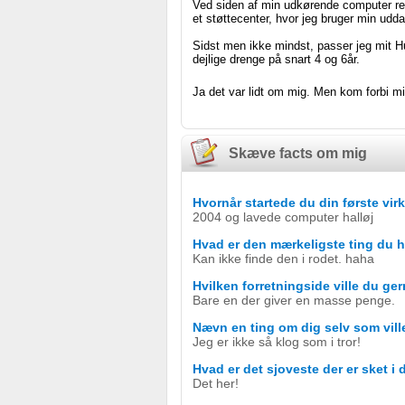
Ved siden af min udkørende computer repa
et støttecenter, hvor jeg bruger min ud
Sidst men ikke mindst, passer jeg mit H
dejlige drenge på snart 4 og 6år.
Ja det var lidt om mig. Men kom forbi min
Skæve facts om mig
Hvornår startede du din første v
2004 og lavede computer halløj
Hvad er den mærkeligste ting du h
Kan ikke finde den i rodet. haha
Hvilken forretningside ville du ge
Bare en der giver en masse penge.
Nævn en ting om dig selv som vill
Jeg er ikke så klog som i tror!
Hvad er det sjoveste der er sket i
Det her!