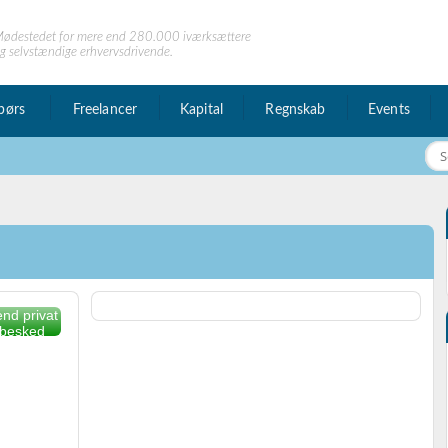
ødestedet for mere end 280.000 iværksættere
g selvstændige erhvervsdrivende.
børs
Freelancer
Kapital
Regnskab
Events
nd privat
besked