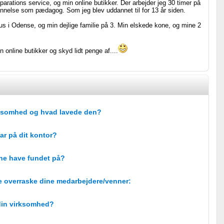
rations service, og min online butikker. Der arbejder jeg 30 timer på
dannelse som pædagog. Som jeg blev uddannet til for 13 år siden.
us i Odense, og min dejlige familie på 3. Min elskede kone, og mine 2
 online butikker og skyd lidt penge af....
irksomhed og hvad lavede den?
ar på dit kontor?
rne have fundet på?
e overraske dine medarbejdere/venner:
 din virksomhed?