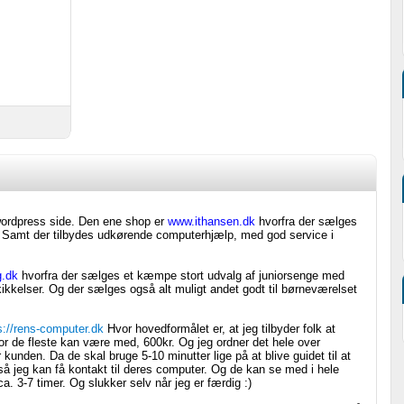
wordpress side. Den ene shop er
www.ithansen.dk
hvorfra der sælges
. Samt der tilbydes udkørende computerhjælp, med god service i
.dk
hvorfra der sælges et kæmpe stort udvalg af juniorsenge med
kikkelser. Og der sælges også alt muligt andet godt til børneværelset
s://rens-computer.dk
Hvor hovedformålet er, at jeg tilbyder folk at
or de fleste kan være med, 600kr. Og jeg ordner det hele over
 kunden. Da de skal bruge 5-10 minutter lige på at blive guidet til at
, så jeg kan få kontakt til deres computer. Og de kan se med i hele
a. 3-7 timer. Og slukker selv når jeg er færdig :)