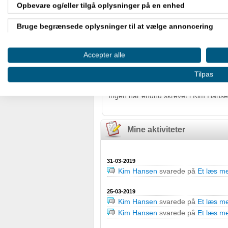
Opbevare og/eller tilgå oplysninger på en enhed
Bruge begrænsede oplysninger til at vælge annoncering
Nyheder
Oprette profiler til tilpasset annoncering
Accepter alle
Bruge profiler til at vælge tilpasset annoncering
Tilpas
Gæstebog
Oprette profiler for at tilpasse indhold
Ingen har endnu skrevet i Kim Hans
Bruge profiler til at vælge tilpasset indhold
Mine aktiviteter
Måle annonceringseffektivitet
Måle indholdseffektivitet
31-03-2019
Kim Hansen
svarede på
Et læs me
Forstå målgrupper gennem statistikker eller kombinationer af
kilder
25-03-2019
Kim Hansen
svarede på
Et læs me
Udvikle og forbedre tjenester
Kim Hansen
svarede på
Et læs me
Bruge begrænsede oplysninger til at vælge indhold