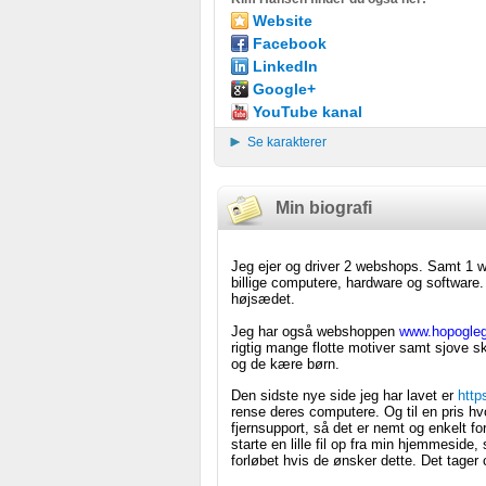
Website
Facebook
LinkedIn
Google+
YouTube kanal
Se karakterer
Min biografi
Jeg ejer og driver 2 webshops. Samt 1 
billige computere, hardware og software
højsædet.
Jeg har også webshoppen
www.hopogleg
rigtig mange flotte motiver samt sjove s
og de kære børn.
Den sidste nye side jeg har lavet er
http
rense deres computere. Og til en pris hv
fjernsupport, så det er nemt og enkelt for
starte en lille fil op fra min hjemmeside
forløbet hvis de ønsker dette. Det tager c