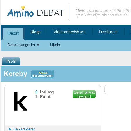
DEBAT
Mødestedet for mere end 280.000 
og selvstændige erhvervsdrivende.
Blogs
Virksomhedsbørs
Freelancer
Debat
Debatkategorier
Hjælp
Profil
Kereby
0
Indlæg
Send privat
3 Point
besked
Se karakterer