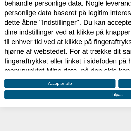
behandle personlige data. Nogle leveran
personlige data baseret på legitim intere
dette åbne "Indstillinger". Du kan accepte
dine indstillinger ved at klikke på knappen 
til enhver tid ved at klikke på fingeraftr
hjørne af webstedet. For at trække dit sa
fingeraftrykket eller linket i sidefoden p
menupunktet Mine data, på den side kan 
Disse valg vil blive signaleret til vores pa
Accepter alle
browserdata.
Tilpas
Vi og vores partnere behandler d
hjemmesidens ydeevne og gøre 
Opbevare og/eller tilgå oplysninger på 