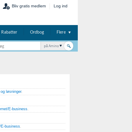
Bliv gratis medlem
Log ind
Rabatter
Ordbog
Flere
på Amino
 og løsninger
.
ernet/E-business
.
t/E-business
.