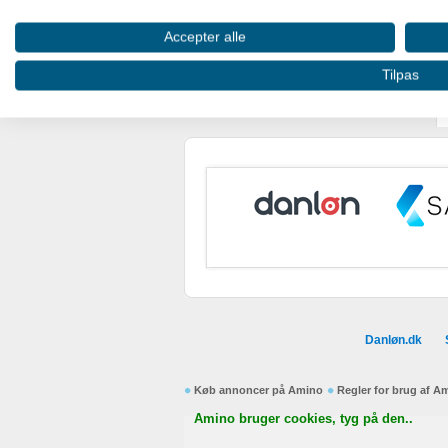
Oprette profiler til tilpasset annoncering
Accepter alle
Bruge profiler til at vælge tilpasset annoncering
Tilpas
Oprette profiler for at tilpasse indhold
Bruge profiler til at vælge tilpasset indhold
Måle annonceringseffektivitet
Måle indholdseffektivitet
Forstå målgrupper gennem statistikker eller kombinationer af
kilder
Udvikle og forbedre tjenester
Danløn.dk
Bruge begrænsede oplysninger til at vælge indhold
Køb annoncer på Amino
Regler for brug af A
IAB Special Features:
Amino bruger cookies, tyg på den..
Bruge præcise geografiske placeringsoplysninger