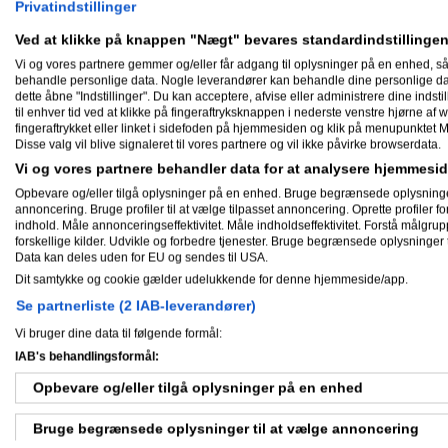
Website
Privatindstillinger
Se karakterer
Ved at klikke på knappen "Nægt" bevares standardindstillingen
Vi og vores partnere gemmer og/eller får adgang til oplysninger på en enhed, så
behandle personlige data. Nogle leverandører kan behandle dine personlige data
dette åbne "Indstillinger". Du kan acceptere, afvise eller administrere dine indstil
til enhver tid ved at klikke på fingeraftryksknappen i nederste venstre hjørne af w
fingeraftrykket eller linket i sidefoden på hjemmesiden og klik på menupunktet M
Disse valg vil blive signaleret til vores partnere og vil ikke påvirke browserdata.
Vi og vores partnere behandler data for at analysere hjemmes
Opbevare og/eller tilgå oplysninger på en enhed. Bruge begrænsede oplysninger ti
annoncering. Bruge profiler til at vælge tilpasset annoncering. Oprette profiler for 
indhold. Måle annonceringseffektivitet. Måle indholdseffektivitet. Forstå målgrup
forskellige kilder. Udvikle og forbedre tjenester. Bruge begrænsede oplysninger t
Data kan deles uden for EU og sendes til USA.
Dit samtykke og cookie gælder udelukkende for denne hjemmeside/app.
Se partnerliste (2 IAB-leverandører)
Vi bruger dine data til følgende formål:
IAB's behandlingsformål:
Opbevare og/eller tilgå oplysninger på en enhed
Bruge begrænsede oplysninger til at vælge annoncering