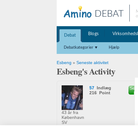
DEBAT
M
o
Blogs
Virksomheds
Debat
Debatkategorier
Hjælp
Esbeng
»
Seneste aktivitet
Esbeng's Activity
57
Indlæg
Send
216 Point
b
43 år fra
København
SV
Esbeng finder du også her: