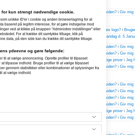
06-01-2009
 for kun strengt nødvendige cookie.
Esbeng
svarede på
WhiteAway.Com - hvad siger i til forsiden?
i
Giv mig 
som unikke ID'er i cookie og anden browserlagring for at
 baseret på legitim interesse, for at gøre indsigelse mod
05-01-2009
linger ved at klikke på knappen "Administrer indstillinger" eller
Esbeng
svarede på
WhiteAway.Com - hvad siger i til vores logo?
i
Bruge
ebstedet. For at trække dit samtykke tilbage, klik på
Esbeng
svarede på
Skal pressemeddelsen sendes ud Mandag d. 5 Janu
ine data, på den side kan du trække dit samtykke tilbage.
pressemeddelelser
.
Esbeng
svarede på
WhiteAway.Com - hvad siger i til forsiden?
i
Giv mig 
idens ydeevne og gøre følgende:
Esbeng
svarede på
WhiteAway.Com - hvad siger i til forsiden?
i
Giv mig 
l at vælge annoncering. Oprette profiler til tilpasset
Esbeng
svarede på
Hårde hvidevarer til konkurrencedygtige priser
i
Jeg h
at tilpasse indhold. Bruge profiler til at vælge tilpasset
Esbeng
svarede på
WhiteAway.Com - hvad siger i til forsiden?
i
Giv mig 
per gennem statistikker eller kombinationer af oplysninger fra
il at vælge indhold.
03-01-2009
Esbeng
svarede på
WhiteAway.Com - hvad siger i til forsiden?
i
Giv mig 
Esbeng
svarede på
WhiteAway.Com - hvad siger i til forsiden?
i
Giv mig 
Esbeng
svarede på
WhiteAway.Com - hvad siger i til forsiden?
i
Giv mig 
Esbeng
svarede på
WhiteAway.Com - hvad siger i til forsiden?
i
Giv mig 
Esbeng
svarede på
Hårde hvidevarer til konkurrencedygtige priser
i
Jeg h
Esbeng
svarede på
WhiteAway.Com - hvad siger i til forsiden?
i
Giv mig 
02-01-2009