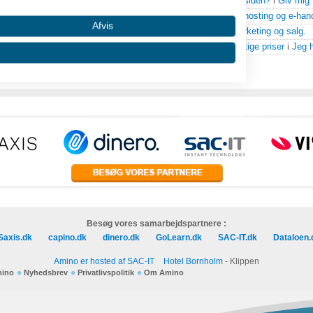
Esbeng
svarede på
WhiteAway.Com - hvad siger i til forsiden?
i
Giv mig 
Esbeng
svarede på
Værktøj til bruger analyse
i
Teknik, hosting og e-han
Afvis
Esbeng
svarede på
Hvornår dykker salget?
i
Internetmarketing og salg
.
Esbeng
svarede på
Hårde hvidevarer til konkurrencedygtige priser
i
Jeg h
1
2
3
Næste >
|
RSS
 oplysninger fra forskellige
Besøg vores samarbejdspartnere :
Saxis.dk
capino.dk
dinero.dk
GoLearn.dk
SAC-IT.dk
Dataloen.
Amino er hosted af SAC-IT
Hotel Bornholm
- Klippen
mino
Nyhedsbrev
Privatlivspolitik
Om Amino