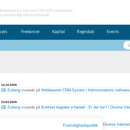
ødestedet for mere end 280.000 iværksættere
g selvstændige erhvervsdrivende.
børs
Freelancer
Kapital
Regnskab
Events
 privat
14-10-2009
esked
Esbeng
svarede på
Webbaseret CRM-System
i
Administrations software
23-03-2009
Esbeng
svarede på
Butikker bagtaler e-handel - Er det fair?
i
Diverse Int
20-03-2009
Esbeng
skrev
Butikker bagtaler e-handel - Er det fair?
til
Diverse Interne
Fortrolighedspolitik