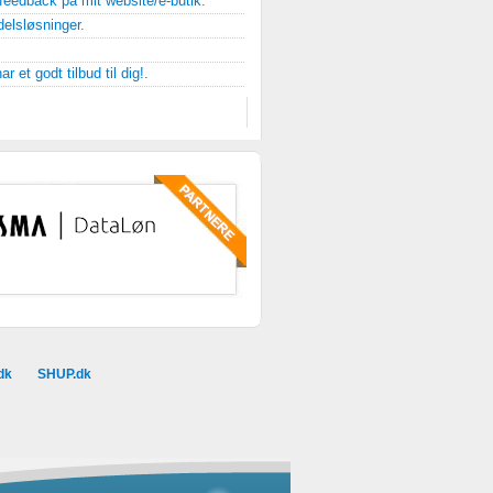
feedback på mit website/e-butik
.
delsløsninger
.
ar et godt tilbud til dig!
.
dk
SHUP.dk