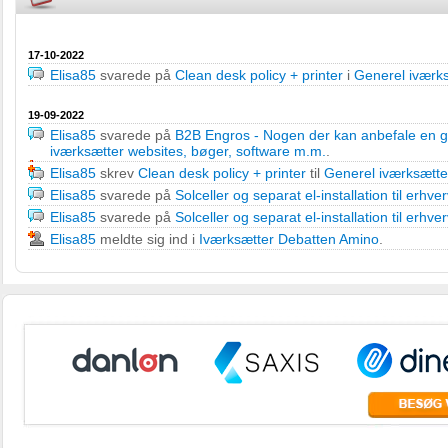
17-10-2022
Elisa85
svarede på
Clean desk policy + printer
i
Generel iværk
19-09-2022
Elisa85
svarede på
B2B Engros - Nogen der kan anbefale en 
iværksætter websites, bøger, software m.m.
.
Elisa85
skrev
Clean desk policy + printer
til
Generel iværksætte
Elisa85
svarede på
Solceller og separat el-installation til erhve
Elisa85
svarede på
Solceller og separat el-installation til erhve
Elisa85
meldte sig ind i
Iværksætter Debatten Amino
.