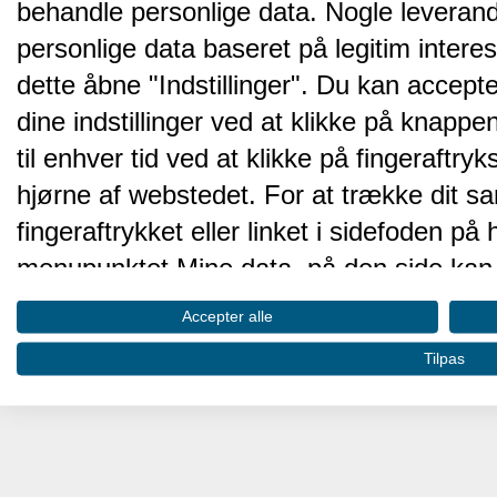
behandle personlige data. Nogle leveran
personlige data baseret på legitim intere
dette åbne "Indstillinger". Du kan accepte
dine indstillinger ved at klikke på knappen 
til enhver tid ved at klikke på fingeraftr
hjørne af webstedet. For at trække dit sa
fingeraftrykket eller linket i sidefoden p
menupunktet Mine data, på den side kan 
Disse valg vil blive signaleret til vores pa
Accepter alle
browserdata.
Tilpas
Vi og vores partnere behandler d
hjemmesidens ydeevne og gøre 
Opbevare og/eller tilgå oplysninger på 