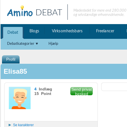
DEBAT
Mødestedet for mere end 280.000 
og selvstændige erhvervsdrivende.
Blogs
Virksomhedsbørs
Freelancer
Debat
Debatkategorier
Hjælp
Profil
Elisa85
4
Indlæg
Send privat
15 Point
besked
Se karakterer