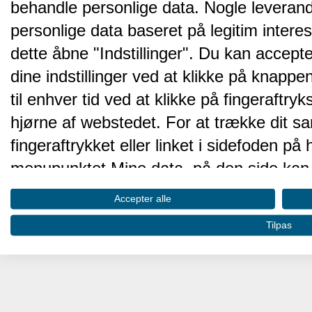
behandle personlige data. Nogle leveran
personlige data baseret på legitim intere
dette åbne "Indstillinger". Du kan accepte
dine indstillinger ved at klikke på knappen 
til enhver tid ved at klikke på fingeraftr
hjørne af webstedet. For at trække dit sa
fingeraftrykket eller linket i sidefoden p
menupunktet Mine data, på den side kan 
Disse valg vil blive signaleret til vores pa
Accepter alle
browserdata.
Tilpas
Vi og vores partnere behandler d
hjemmesidens ydeevne og gøre 
Opbevare og/eller tilgå oplysninger på 