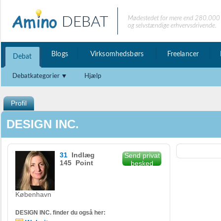
DEBAT
Mødestedet for mere end 280.000 
og selvstændige erhvervsdrivende.
Blogs
Virksomhedsbørs
Freelancer
Debat
Debatkategorier
Hjælp
Profil
DESIGN INC.
31
Indlæg
Send privat
145 Point
besked
København
DESIGN INC. finder du også her: