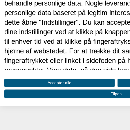
behandle personlige data. Nogle leveran
personlige data baseret på legitim intere
dette åbne "Indstillinger". Du kan accepte
dine indstillinger ved at klikke på knappen 
til enhver tid ved at klikke på fingeraftr
hjørne af webstedet. For at trække dit sa
fingeraftrykket eller linket i sidefoden p
menupunktet Mine data, på den side kan 
Disse valg vil blive signaleret til vores pa
Accepter alle
browserdata.
Tilpas
Vi og vores partnere behandler d
hjemmesidens ydeevne og gøre 
Opbevare og/eller tilgå oplysninger på 