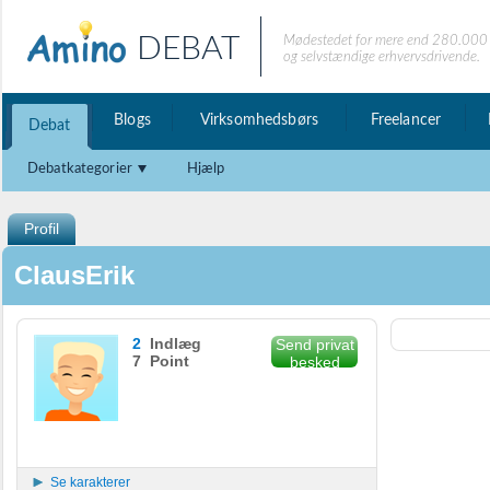
DEBAT
Mødestedet for mere end 280.000 
og selvstændige erhvervsdrivende.
Blogs
Virksomhedsbørs
Freelancer
Debat
Debatkategorier
Hjælp
Profil
ClausErik
2
Indlæg
Send privat
7 Point
besked
Se karakterer