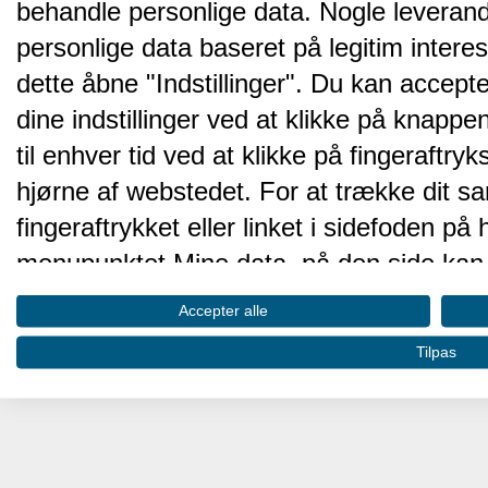
behandle personlige data. Nogle leveran
personlige data baseret på legitim intere
dette åbne "Indstillinger". Du kan accepte
dine indstillinger ved at klikke på knappen 
til enhver tid ved at klikke på fingeraftr
hjørne af webstedet. For at trække dit sa
fingeraftrykket eller linket i sidefoden p
menupunktet Mine data, på den side kan 
Disse valg vil blive signaleret til vores pa
Accepter alle
browserdata.
Tilpas
Vi og vores partnere behandler d
hjemmesidens ydeevne og gøre 
Opbevare og/eller tilgå oplysninger på 