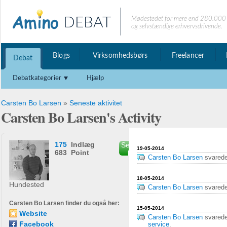
DEBAT
Mødestedet for mere end 280.000 
og selvstændige erhvervsdrivende.
Blogs
Virksomhedsbørs
Freelancer
Debat
Debatkategorier
Hjælp
Carsten Bo Larsen
»
Seneste aktivitet
Carsten Bo Larsen's Activity
175
Indlæg
Send privat
19-05-2014
683 Point
besked
Carsten Bo Larsen
svared
18-05-2014
Hundested
Carsten Bo Larsen
svared
Carsten Bo Larsen finder du også her:
15-05-2014
Website
Carsten Bo Larsen
svared
Facebook
service
.