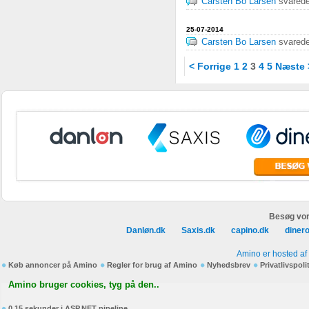
Carsten Bo Larsen
svared
25-07-2014
Carsten Bo Larsen
svared
< Forrige
1
2
3
4
5
Næste 
Besøg vor
Danløn.dk
Saxis.dk
capino.dk
diner
Amino er hosted af
Køb annoncer på Amino
Regler for brug af Amino
Nyhedsbrev
Privatlivspoli
Amino bruger cookies, tyg på den..
0,15 sekunder i ASP.NET pipeline.