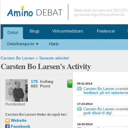
DEBAT
Mødestedet for mere end 280.000 
og selvstændige erhvervsdrivende.
Blogs
Virksomhedsbørs
Freelancer
Debat
Debatkategorier
Hjælp
Carsten Bo Larsen
»
Seneste aktivitet
Carsten Bo Larsen's Activity
175
Indlæg
Send privat
09-11-2014
683 Point
besked
Carsten Bo Larsen
svared
feedback på mit website/
Hundested
17-10-2014
Carsten Bo Larsen
svared
godt tilbud til dig!
.
Carsten Bo Larsen finder du også her:
Website
14-10-2014
Facebook