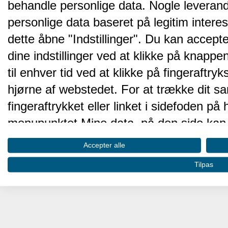
behandle personlige data. Nogle leveran
personlige data baseret på legitim intere
dette åbne "Indstillinger". Du kan accepte
dine indstillinger ved at klikke på knappen 
til enhver tid ved at klikke på fingeraftr
hjørne af webstedet. For at trække dit sa
fingeraftrykket eller linket i sidefoden p
menupunktet Mine data, på den side kan 
Disse valg vil blive signaleret til vores pa
Accepter alle
browserdata.
Tilpas
Vi og vores partnere behandler d
hjemmesidens ydeevne og gøre 
Opbevare og/eller tilgå oplysninger på 