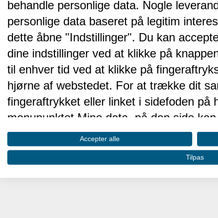
behandle personlige data. Nogle leveran
personlige data baseret på legitim intere
dette åbne "Indstillinger". Du kan accepte
dine indstillinger ved at klikke på knappen 
til enhver tid ved at klikke på fingeraftr
hjørne af webstedet. For at trække dit sa
fingeraftrykket eller linket i sidefoden p
menupunktet Mine data, på den side kan 
Disse valg vil blive signaleret til vores pa
Accepter alle
browserdata.
Tilpas
Vi og vores partnere behandler d
hjemmesidens ydeevne og gøre 
Opbevare og/eller tilgå oplysninger på 