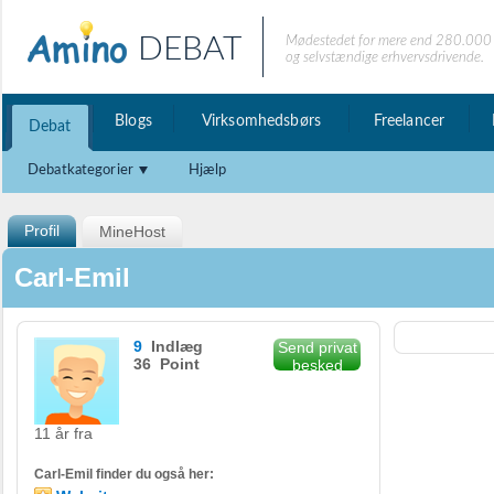
DEBAT
Mødestedet for mere end 280.000 
og selvstændige erhvervsdrivende.
Blogs
Virksomhedsbørs
Freelancer
Debat
Debatkategorier
Hjælp
Profil
MineHost
Carl-Emil
9
Indlæg
Send privat
36 Point
besked
11 år fra
Carl-Emil finder du også her: