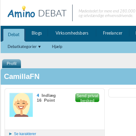
DEBAT
Mødestedet for mere end 280.000 
og selvstændige erhvervsdrivende.
Blogs
Virksomhedsbørs
Freelancer
Debat
Debatkategorier
Hjælp
Profil
CamillaFN
4
Indlæg
Send privat
16 Point
besked
Se karakterer