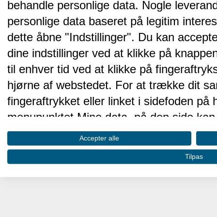
behandle personlige data. Nogle leveran
personlige data baseret på legitim intere
dette åbne "Indstillinger". Du kan accepte
dine indstillinger ved at klikke på knappen 
til enhver tid ved at klikke på fingeraftr
hjørne af webstedet. For at trække dit sa
fingeraftrykket eller linket i sidefoden p
menupunktet Mine data, på den side kan 
Disse valg vil blive signaleret til vores pa
Accepter alle
browserdata.
Tilpas
Vi og vores partnere behandler d
hjemmesidens ydeevne og gøre 
Opbevare og/eller tilgå oplysninger på 