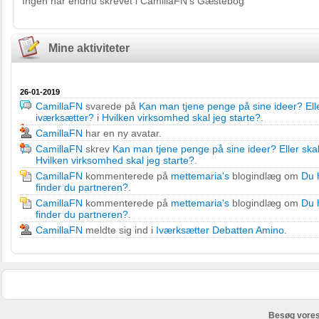
Ingen har endnu skrevet i CamillaFN's Gæstebog
Mine aktiviteter
26-01-2019
CamillaFN
svarede på
Kan man tjene penge på sine ideer? Elle
iværksætter?
i
Hvilken virksomhed skal jeg starte?
.
CamillaFN
har en ny avatar.
CamillaFN
skrev
Kan man tjene penge på sine ideer? Eller skal
Hvilken virksomhed skal jeg starte?
.
CamillaFN
kommenterede på
mettemaria's
blogindlæg om
Du 
finder du partneren?
.
CamillaFN
kommenterede på
mettemaria's
blogindlæg om
Du 
finder du partneren?
.
CamillaFN
meldte sig ind i
Iværksætter Debatten Amino
.
Besøg vores