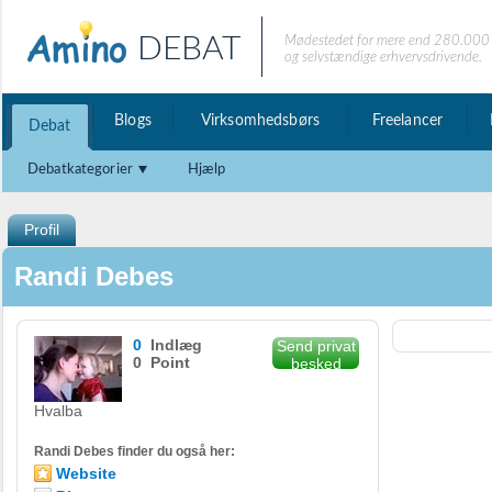
DEBAT
Mødestedet for mere end 280.000 
og selvstændige erhvervsdrivende.
Blogs
Virksomhedsbørs
Freelancer
Debat
Debatkategorier
Hjælp
Profil
Randi Debes
0
Indlæg
Send privat
0 Point
besked
Hvalba
Randi Debes finder du også her:
Website