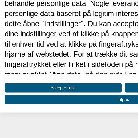
behandle personlige data. Nogle leveran
personlige data baseret på legitim intere
dette åbne "Indstillinger". Du kan accepte
dine indstillinger ved at klikke på knappen 
til enhver tid ved at klikke på fingeraftr
hjørne af webstedet. For at trække dit sa
fingeraftrykket eller linket i sidefoden p
menupunktet Mine data, på den side kan 
Disse valg vil blive signaleret til vores pa
Accepter alle
browserdata.
Tilpas
Vi og vores partnere behandler d
hjemmesidens ydeevne og gøre 
Opbevare og/eller tilgå oplysninger på 