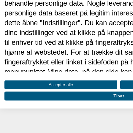
behandle personlige data. Nogle leveran
personlige data baseret på legitim intere
dette åbne "Indstillinger". Du kan accepte
dine indstillinger ved at klikke på knappen 
til enhver tid ved at klikke på fingeraftr
hjørne af webstedet. For at trække dit sa
fingeraftrykket eller linket i sidefoden p
menupunktet Mine data, på den side kan 
Disse valg vil blive signaleret til vores pa
Accepter alle
browserdata.
Tilpas
Vi og vores partnere behandler d
hjemmesidens ydeevne og gøre 
Opbevare og/eller tilgå oplysninger på 