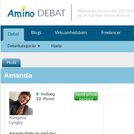
DEBAT
Mødestedet for mere end 280.000 
og selvstændige erhvervsdrivende.
Blogs
Virksomhedsbørs
Freelancer
Debat
Debatkategorier
Hjælp
Profil
Amanda
8
Indlæg
Send privat
33 Point
besked
Kongens
Lyngby
Amanda finder du også her: