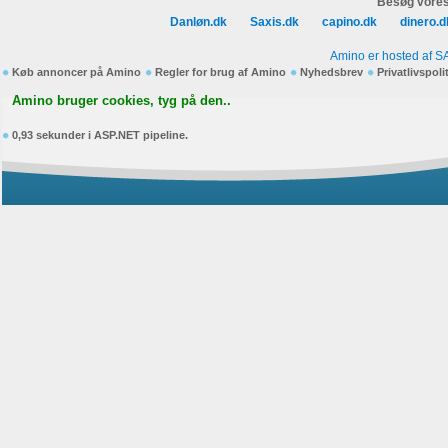
Besøg vores
Danløn.dk
Saxis.dk
capino.dk
dinero.d
Amino er hosted af S
Køb annoncer på Amino
Regler for brug af Amino
Nyhedsbrev
Privatlivspoli
Amino bruger cookies, tyg på den..
0,93 sekunder i ASP.NET pipeline.