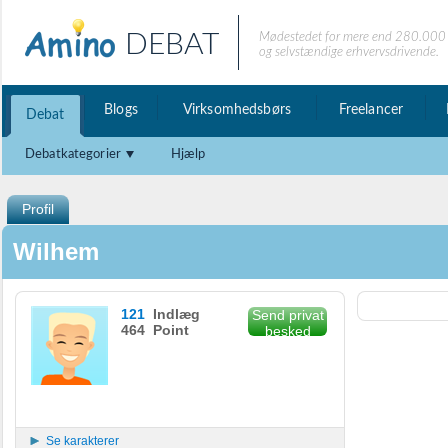
DEBAT
Mødestedet for mere end 280.000 
og selvstændige erhvervsdrivende.
Blogs
Virksomhedsbørs
Freelancer
Debat
Debatkategorier
Hjælp
Profil
Wilhem
121
Indlæg
Send privat
464 Point
besked
Se karakterer