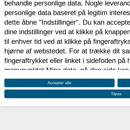
behandle personlige data. Nogle leveran
personlige data baseret på legitim intere
dette åbne "Indstillinger". Du kan accepte
dine indstillinger ved at klikke på knappen 
til enhver tid ved at klikke på fingeraftr
hjørne af webstedet. For at trække dit sa
fingeraftrykket eller linket i sidefoden p
menupunktet Mine data, på den side kan 
Disse valg vil blive signaleret til vores pa
Accepter alle
browserdata.
Tilpas
Vi og vores partnere behandler d
hjemmesidens ydeevne og gøre 
Opbevare og/eller tilgå oplysninger på 