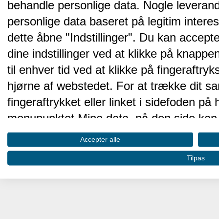
behandle personlige data. Nogle leveran
personlige data baseret på legitim intere
dette åbne "Indstillinger". Du kan accepte
dine indstillinger ved at klikke på knappen 
til enhver tid ved at klikke på fingeraftr
hjørne af webstedet. For at trække dit sa
fingeraftrykket eller linket i sidefoden p
menupunktet Mine data, på den side kan 
Disse valg vil blive signaleret til vores pa
Accepter alle
browserdata.
Tilpas
Vi og vores partnere behandler d
hjemmesidens ydeevne og gøre 
Opbevare og/eller tilgå oplysninger på 