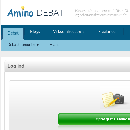
DEBAT
Mødestedet for mere end 280.000 
og selvstændige erhvervsdrivende.
Blogs
Virksomhedsbørs
Freelancer
Debat
Debatkategorier
Hjælp
Log ind
Opret gratis Amino Ko