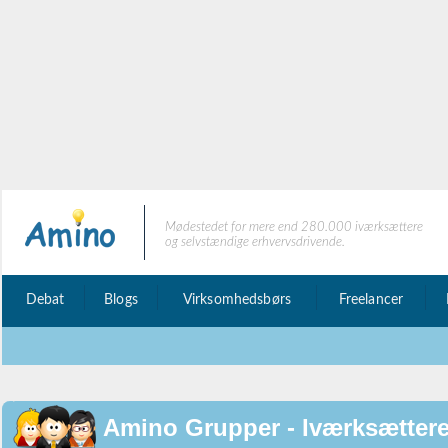
Mødestedet for mere end 280.000 iværksættere
og selvstændige erhvervsdrivende.
Debat
Blogs
Virksomhedsbørs
Freelancer
Amino Grupper - Iværksættere