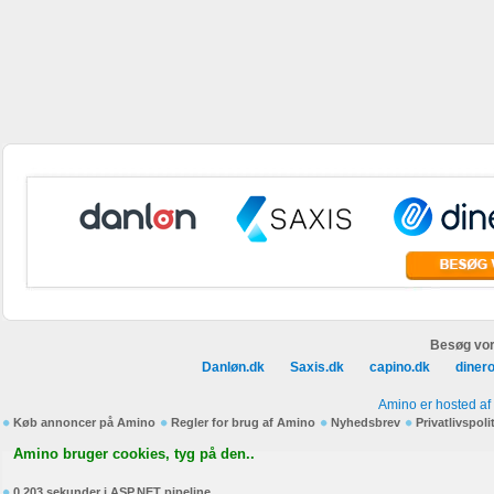
Besøg vor
Danløn.dk
Saxis.dk
capino.dk
diner
Amino er hosted af
Køb annoncer på Amino
Regler for brug af Amino
Nyhedsbrev
Privatlivspoli
Amino bruger cookies, tyg på den..
0,203 sekunder i ASP.NET pipeline.