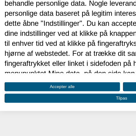
behandle personlige data. Nogle leveran
personlige data baseret på legitim intere
dette åbne "Indstillinger". Du kan accepte
dine indstillinger ved at klikke på knappen 
til enhver tid ved at klikke på fingeraftr
hjørne af webstedet. For at trække dit sa
fingeraftrykket eller linket i sidefoden p
menupunktet Mine data, på den side kan 
Disse valg vil blive signaleret til vores pa
Accepter alle
browserdata.
Tilpas
Vi og vores partnere behandler d
hjemmesidens ydeevne og gøre 
Opbevare og/eller tilgå oplysninger på 