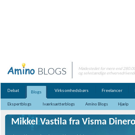
BLOGS
Mødestedet for mere end 280.0
og selvstændige erhvervsdrivend
Debat
Virksomhedsbørs
Freelancer
Blogs
Ekspertblogs
Iværksætterblogs
Amino Blogs
Hjælp
Mikkel Vastila fra Visma Diner