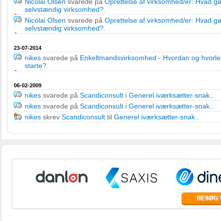
Nicolai Olsen
svarede på
Oprettelse af virksomhed/er: Hvad gø
selvstændig virksomhed?
.
Nicolai Olsen
svarede på
Oprettelse af virksomhed/er: Hvad gø
selvstændig virksomhed?
.
23-07-2014
nikes
svarede på
Enkeltmandsvirksomhed - Hvordan og hvorl
starte?
.
06-02-2009
nikes
svarede på
Scandiconsult
i
Generel iværksætter-snak.
.
nikes
svarede på
Scandiconsult
i
Generel iværksætter-snak.
.
nikes
skrev
Scandiconsult
til
Generel iværksætter-snak.
.