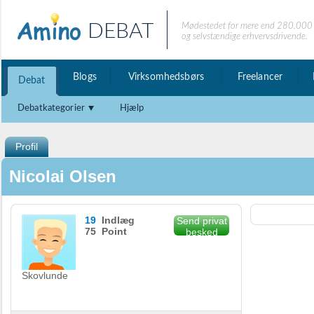
DEBAT
Mødestedet for mere end 280.000 
og selvstændige erhvervsdrivende.
Blogs
Virksomhedsbørs
Freelancer
Debat
Debatkategorier
Hjælp
Profil
Nicolai Olsen
19
Indlæg
Send privat
75 Point
besked
Skovlunde