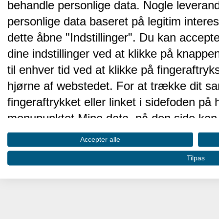
behandle personlige data. Nogle leveran
personlige data baseret på legitim intere
dette åbne "Indstillinger". Du kan accepte
dine indstillinger ved at klikke på knappen 
til enhver tid ved at klikke på fingeraftr
hjørne af webstedet. For at trække dit sa
fingeraftrykket eller linket i sidefoden p
menupunktet Mine data, på den side kan 
Disse valg vil blive signaleret til vores pa
Accepter alle
browserdata.
Tilpas
Vi og vores partnere behandler d
hjemmesidens ydeevne og gøre 
Opbevare og/eller tilgå oplysninger på 