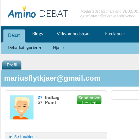
DEBAT
Mødestedet for mere end 280.000 
og selvstændige erhvervsdrivende.
Blogs
Virksomhedsbørs
Freelancer
Debat
Debatkategorier
Hjælp
Profil
mariusflytkjaer@gmail.com
27
Indlæg
Send privat
57 Point
besked
Se karakterer