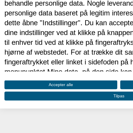
behandle personlige data. Nogle leveran
personlige data baseret på legitim intere
dette åbne "Indstillinger". Du kan accepte
dine indstillinger ved at klikke på knappen 
til enhver tid ved at klikke på fingeraftr
hjørne af webstedet. For at trække dit sa
fingeraftrykket eller linket i sidefoden p
menupunktet Mine data, på den side kan 
Disse valg vil blive signaleret til vores pa
Accepter alle
browserdata.
Tilpas
Vi og vores partnere behandler d
hjemmesidens ydeevne og gøre 
Opbevare og/eller tilgå oplysninger på 