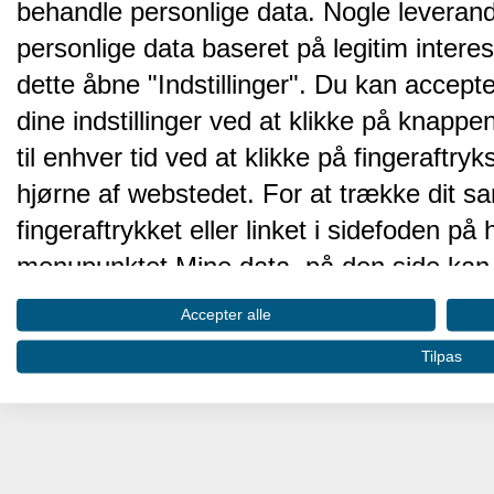
behandle personlige data. Nogle leveran
personlige data baseret på legitim intere
dette åbne "Indstillinger". Du kan accepte
dine indstillinger ved at klikke på knappen 
til enhver tid ved at klikke på fingeraftr
hjørne af webstedet. For at trække dit sa
fingeraftrykket eller linket i sidefoden p
menupunktet Mine data, på den side kan 
Disse valg vil blive signaleret til vores pa
Accepter alle
browserdata.
Tilpas
Vi og vores partnere behandler d
hjemmesidens ydeevne og gøre 
Opbevare og/eller tilgå oplysninger på 