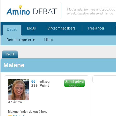
DEBAT
Mødestedet for mere end 280.000 
og selvstændige erhvervsdrivende.
Blogs
Virksomhedsbørs
Freelancer
Debat
Debatkategorier
Hjælp
Profil
Malene
66
Indlæg
Send privat
299 Point
besked
47 år fra
Malene finder du også her: