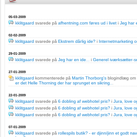
05-03-2009
kklitgaard
svarede på
afhentning.com føres ud i livet
i
Jeg har e
02-02-2009
kklitgaard
svarede på
Ekstrem dårlig ide?
i
Internetmarketing o
29-01-2009
kklitgaard
svarede på
Jeg har en ide...
i
Generel iværksætter-s
27-01-2009
kklitgaard
kommenterede på
Martin Thorborg's
blogindlæg o
er det Helle Thorning der har sprunget en sikring..
.
22-01-2009
kklitgaard
svarede på
6 dobling af webhotel pris?
i
Jura, love o
kklitgaard
svarede på
6 dobling af webhotel pris?
i
Jura, love o
kklitgaard
svarede på
6 dobling af webhotel pris?
i
Jura, love o
07-01-2009
kklitgaard
svarede på
rollespils butik? - er djinn/jinn et godt na