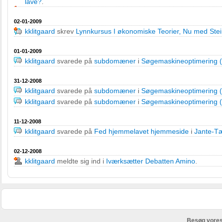
lave?
.
02-01-2009
kklitgaard
skrev
Lynnkursus I økonomiske Teorier, Nu med Stei
01-01-2009
kklitgaard
svarede på
subdomæner
i
Søgemaskineoptimering 
31-12-2008
kklitgaard
svarede på
subdomæner
i
Søgemaskineoptimering 
kklitgaard
svarede på
subdomæner
i
Søgemaskineoptimering 
11-12-2008
kklitgaard
svarede på
Fed hjemmelavet hjemmeside
i
Jante-T
02-12-2008
kklitgaard
meldte sig ind i
Iværksætter Debatten Amino
.
Besøg vores