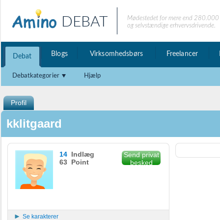
DEBAT
Mødestedet for mere end 280.000 
og selvstændige erhvervsdrivende.
Blogs
Virksomhedsbørs
Freelancer
Debat
Debatkategorier
Hjælp
Profil
kklitgaard
14
Indlæg
Send privat
63 Point
besked
Se karakterer