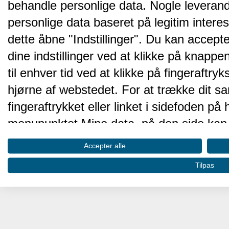
behandle personlige data. Nogle leveran
personlige data baseret på legitim intere
dette åbne "Indstillinger". Du kan accepte
dine indstillinger ved at klikke på knappen 
til enhver tid ved at klikke på fingeraftr
hjørne af webstedet. For at trække dit sa
fingeraftrykket eller linket i sidefoden p
menupunktet Mine data, på den side kan 
Disse valg vil blive signaleret til vores pa
Accepter alle
browserdata.
Tilpas
Vi og vores partnere behandler d
hjemmesidens ydeevne og gøre 
Opbevare og/eller tilgå oplysninger på 