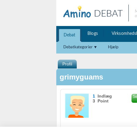
DEBAT
M
o
Blogs
Virksomheds
Debat
Debatkategorier
Hjælp
Profil
grimyguams
1
Indlæg
Se
3 Point
Se karakterer