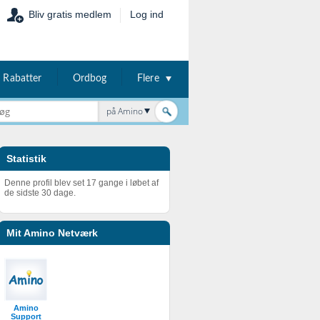
Bliv gratis medlem
Log ind
Rabatter
Ordbog
Flere
på Amino
Statistik
Denne profil blev set 17 gange i løbet af
de sidste 30 dage.
Mit Amino Netværk
Amino
Support