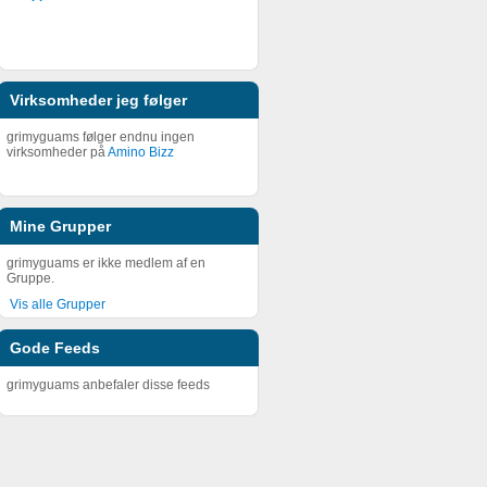
Virksomheder jeg følger
grimyguams følger endnu ingen
virksomheder på
Amino Bizz
Mine Grupper
grimyguams er ikke medlem af en
Gruppe.
Vis alle Grupper
Gode Feeds
grimyguams anbefaler disse feeds