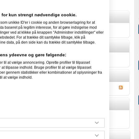
 for kun strengt nødvendige cookie.
som unikke ID'er i cookie og anden browserlagring for at
 baseret på legitim interesse, for at gøre indsigelse mod
 sig selv.
linger ved at klikke på knappen "Administrer indstillinger" eller
ebstedet. For at trække dit samtykke tilbage, klik på
ine data, på den side kan du trække dit samtykke tilbage.
idens ydeevne og gøre følgende:
cts om sig selv.
l at vælge annoncering. Oprette profiler til tilpasset
at tilpasse indhold. Bruge profiler til at vælge tilpasset
per gennem statistikker eller kombinationer af oplysninger fra
il at vælge indhold.
ms's Gæstebog