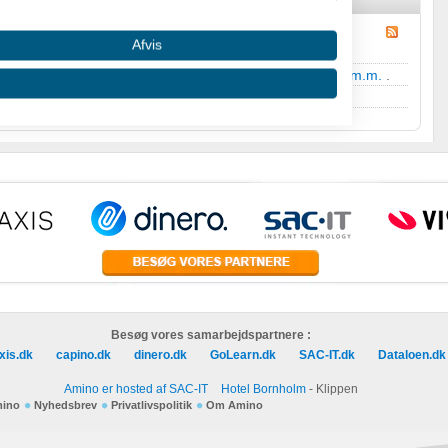
Afvis
ndige håndværkere
til
Bogføring, regnskab, moms, skat m.m.
.
sætter Debatten Amino
.
 oplysninger fra forskellige
Besøg vores samarbejdspartnere :
xis.dk
capino.dk
dinero.dk
GoLearn.dk
SAC-IT.dk
Dataloen.dk
Amino er hosted af SAC-IT
Hotel Bornholm
- Klippen
mino
Nyhedsbrev
Privatlivspolitik
Om Amino