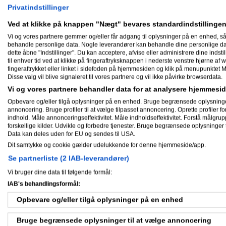
Privatindstillinger
Ved at klikke på knappen "Nægt" bevares standardindstillingen
Min biografi
Vi og vores partnere gemmer og/eller får adgang til oplysninger på en enhed, så
behandle personlige data. Nogle leverandører kan behandle dine personlige data
grimyguams har ikke skrevet noget om
dette åbne "Indstillinger". Du kan acceptere, afvise eller administrere dine indstil
til enhver tid ved at klikke på fingeraftryksknappen i nederste venstre hjørne af w
fingeraftrykket eller linket i sidefoden på hjemmesiden og klik på menupunktet M
Skæve facts om mig
Disse valg vil blive signaleret til vores partnere og vil ikke påvirke browserdata.
Vi og vores partnere behandler data for at analysere hjemmes
grimyguams har ikke skrevet skæve fa
Opbevare og/eller tilgå oplysninger på en enhed. Bruge begrænsede oplysninger ti
annoncering. Bruge profiler til at vælge tilpasset annoncering. Oprette profiler for 
indhold. Måle annonceringseffektivitet. Måle indholdseffektivitet. Forstå målgrup
Nyheder
forskellige kilder. Udvikle og forbedre tjenester. Bruge begrænsede oplysninger t
Data kan deles uden for EU og sendes til USA.
Dit samtykke og cookie gælder udelukkende for denne hjemmeside/app.
Se partnerliste (2 IAB-leverandører)
Gæstebog
Vi bruger dine data til følgende formål:
IAB's behandlingsformål:
Ingen har endnu skrevet i grimygua
Opbevare og/eller tilgå oplysninger på en enhed
Bruge begrænsede oplysninger til at vælge annoncering
Mine aktiviteter