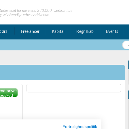
ødestedet for mere end 280.000 iværksættere
g selvstændige erhvervsdrivende.
børs
Freelancer
Kapital
Regnskab
Events
nd privat
besked
Fortrolighedspolitik