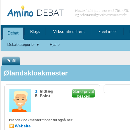
DEBAT
Mødestedet for mere end 280.000 
og selvstændige erhvervsdrivende.
Blogs
Virksomhedsbørs
Freelancer
Debat
Debatkategorier
Hjælp
Profil
Ølandskloakmester
1
Indlæg
Send privat
5 Point
besked
Ølandskloakmester finder du også her:
Website