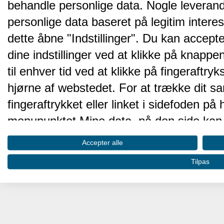
behandle personlige data. Nogle leveran
personlige data baseret på legitim intere
dette åbne "Indstillinger". Du kan accepte
dine indstillinger ved at klikke på knappen 
til enhver tid ved at klikke på fingeraftr
hjørne af webstedet. For at trække dit sa
fingeraftrykket eller linket i sidefoden p
menupunktet Mine data, på den side kan 
Disse valg vil blive signaleret til vores pa
Accepter alle
browserdata.
Tilpas
Vi og vores partnere behandler d
hjemmesidens ydeevne og gøre 
Opbevare og/eller tilgå oplysninger på 