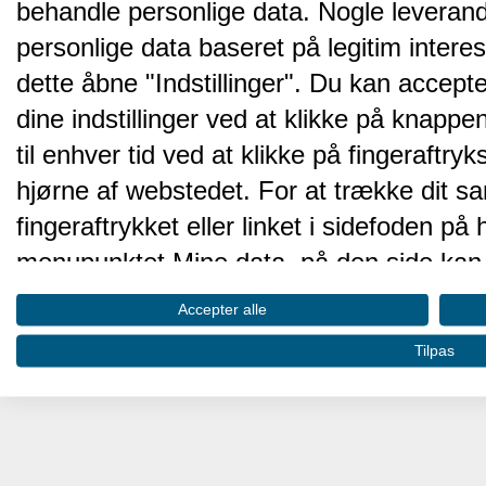
behandle personlige data. Nogle leveran
personlige data baseret på legitim intere
dette åbne "Indstillinger". Du kan accepte
dine indstillinger ved at klikke på knappen 
til enhver tid ved at klikke på fingeraftr
hjørne af webstedet. For at trække dit sa
fingeraftrykket eller linket i sidefoden p
menupunktet Mine data, på den side kan 
Disse valg vil blive signaleret til vores pa
Accepter alle
browserdata.
Tilpas
Vi og vores partnere behandler d
hjemmesidens ydeevne og gøre 
Opbevare og/eller tilgå oplysninger på 