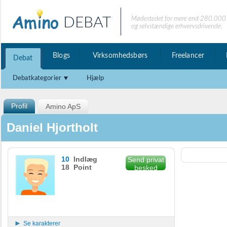
DEBAT
Mødestedet for mere end 280.000 
og selvstændige erhvervsdrivende.
Blogs
Virksomhedsbørs
Freelancer
Debat
Debatkategorier
Hjælp
Profil
Amino ApS
Daniel Hjortholt
10
Indlæg
Send privat
18 Point
besked
Se karakterer