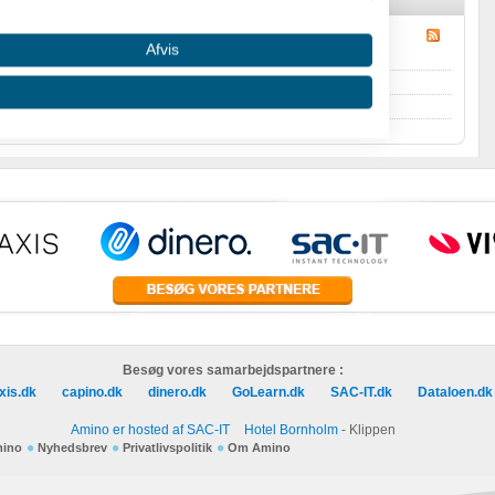
Afvis
asser
i
Jeg søger et godt tilbud fra dig!
.
er Debatten Amino
.
 oplysninger fra forskellige
Besøg vores samarbejdspartnere :
xis.dk
capino.dk
dinero.dk
GoLearn.dk
SAC-IT.dk
Dataloen.dk
Amino er hosted af SAC-IT
Hotel Bornholm
- Klippen
mino
Nyhedsbrev
Privatlivspolitik
Om Amino