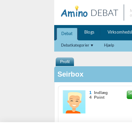
DEBAT
M
o
Blogs
Virksomheds
Debat
Debatkategorier
Hjælp
Profil
Seirbox
1
Indlæg
Se
4 Point
Se karakterer