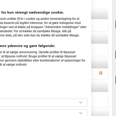
 for kun strengt nødvendige cookie.
som unikke ID'er i cookie og anden browserlagring for at
 baseret på legitim interesse, for at gøre indsigelse mod
 selv.
linger ved at klikke på knappen "Administrer indstillinger" eller
ebstedet. For at trække dit samtykke tilbage, klik på
ine data, på den side kan du trække dit samtykke tilbage.
idens ydeevne og gøre følgende:
om sig selv.
l at vælge annoncering. Oprette profiler til tilpasset
at tilpasse indhold. Bruge profiler til at vælge tilpasset
per gennem statistikker eller kombinationer af oplysninger fra
il at vælge indhold.
 Gæstebog