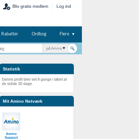
Bliv gratis medlem
Log ind
Rabatter
Ordbog
Flere
på Amino
Statistik
Denne profil blev set 9 gange i løbet af
de sidste 30 dage.
Mit Amino Netværk
Amino
Support