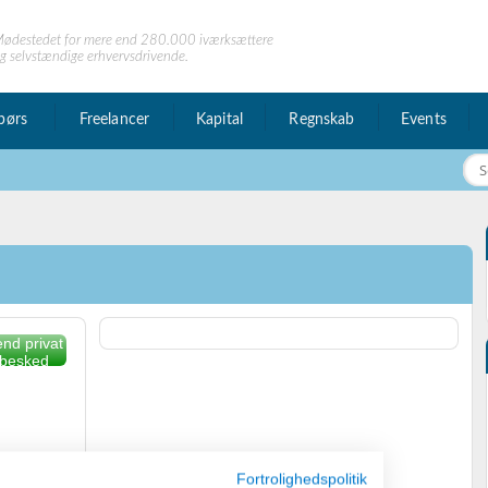
ødestedet for mere end 280.000 iværksættere
g selvstændige erhvervsdrivende.
børs
Freelancer
Kapital
Regnskab
Events
nd privat
besked
Fortrolighedspolitik