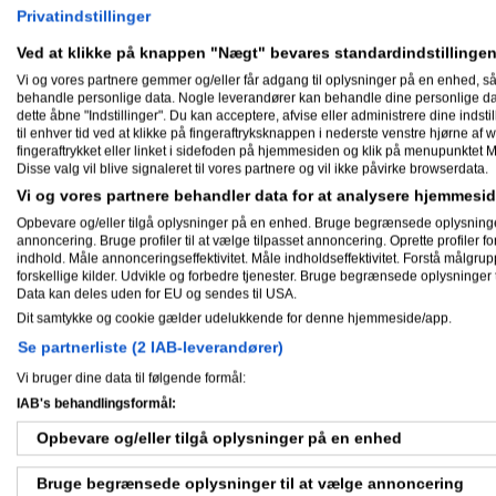
Privatindstillinger
Ved at klikke på knappen "Nægt" bevares standardindstillingen
Min biografi
Vi og vores partnere gemmer og/eller får adgang til oplysninger på en enhed, så
behandle personlige data. Nogle leverandører kan behandle dine personlige data
Seirbox har ikke skrevet noget om sig
dette åbne "Indstillinger". Du kan acceptere, afvise eller administrere dine indstil
til enhver tid ved at klikke på fingeraftryksknappen i nederste venstre hjørne af w
fingeraftrykket eller linket i sidefoden på hjemmesiden og klik på menupunktet M
Skæve facts om mig
Disse valg vil blive signaleret til vores partnere og vil ikke påvirke browserdata.
Vi og vores partnere behandler data for at analysere hjemmes
Seirbox har ikke skrevet skæve facts 
Opbevare og/eller tilgå oplysninger på en enhed. Bruge begrænsede oplysninger ti
annoncering. Bruge profiler til at vælge tilpasset annoncering. Oprette profiler for 
indhold. Måle annonceringseffektivitet. Måle indholdseffektivitet. Forstå målgrup
Nyheder
forskellige kilder. Udvikle og forbedre tjenester. Bruge begrænsede oplysninger t
Data kan deles uden for EU og sendes til USA.
Dit samtykke og cookie gælder udelukkende for denne hjemmeside/app.
Se partnerliste (2 IAB-leverandører)
Gæstebog
Vi bruger dine data til følgende formål:
IAB's behandlingsformål:
Ingen har endnu skrevet i Seirbox's
Opbevare og/eller tilgå oplysninger på en enhed
Bruge begrænsede oplysninger til at vælge annoncering
Mine aktiviteter