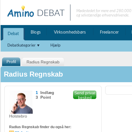
DEBAT
Mødestedet for mere end 280.000 
og selvstændige erhvervsdrivende.
Blogs
Virksomhedsbørs
Freelancer
Debat
Debatkategorier
Hjælp
Profil
Radius Regnskab
Radius Regnskab
1
Indlæg
Send privat
3 Point
besked
Holstebro
Radius Regnskab finder du også her: