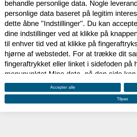
behandle personlige data. Nogle leveran
personlige data baseret på legitim intere
dette åbne "Indstillinger". Du kan accepte
dine indstillinger ved at klikke på knappen 
til enhver tid ved at klikke på fingeraftr
hjørne af webstedet. For at trække dit sa
fingeraftrykket eller linket i sidefoden p
menupunktet Mine data, på den side kan 
Disse valg vil blive signaleret til vores pa
Accepter alle
browserdata.
Tilpas
Vi og vores partnere behandler d
hjemmesidens ydeevne og gøre 
Opbevare og/eller tilgå oplysninger på 